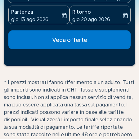
Partenza
Ritorno
today
today
fc-booking-departure-date-aria-label
fc-booking-return-date-ari
gio 13 ago 2026
gio 20 ago 2026
Veda offerte
* I prezzi mostrati fanno riferimento a un adulto. Tutti
gli importi sono indicati in CHF. Tasse e supplementi
sono inclusi. Non si applica nessun servizio di vendita,
ma può essere applicata una tassa sul pagamento. I
prezzi indicati possono variare in base alle tariffe
disponibili. Visualizzerà l’importo finale selezionando
la sua modalità di pagamento. Le tariffe riportate
sono state raccolte nelle ultime 48 ore e potrebbero