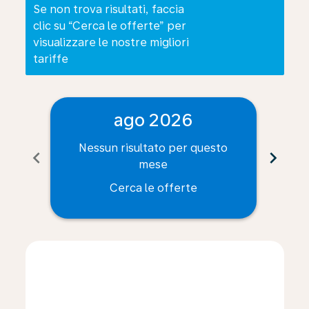
Se non trova risultati, faccia
clic su “Cerca le offerte” per
visualizzare le nostre migliori
tariffe
ago 2026
Nessun risultato per questo
Ne
chevron_left
chevron_right
mese
Cerca le offerte
Displaying fares for agosto-2026