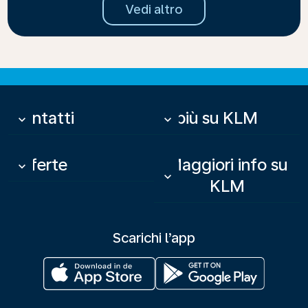
Vedi altro
Contatti
Di più su KLM
keyboard_arrow_down
keyboard_arrow_down
Offerte
Maggiori info su
keyboard_arrow_down
keyboard_arrow_down
KLM
Scarichi l’app