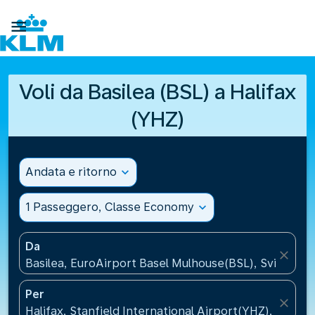

Voli da Basilea (BSL) a Halifax
(YHZ)
Andata e ritorno
expand_more
1 Passeggero, Classe Economy
expand_more
Da
close
Basilea, EuroAirport Basel Mulhouse(BSL), Svizzera
Per
close
Halifax, Stanfield International Airport(YHZ), Canad