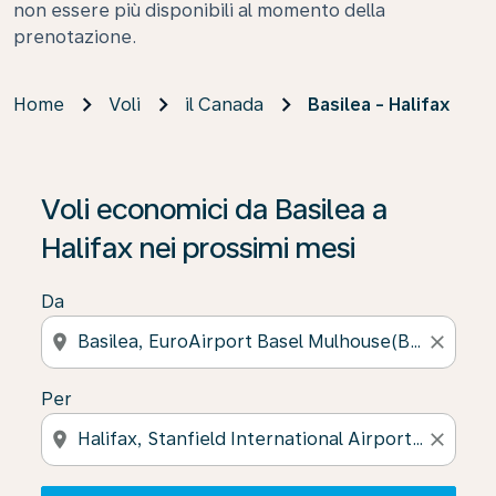
non essere più disponibili al momento della
prenotazione.
Home
Voli
il Canada
Basilea - Halifax
Se non trova risultati, faccia clic su “Cerca le offerte” p
Voli economici da Basilea a
Halifax nei prossimi mesi
Da
location_on
close
Per
location_on
close