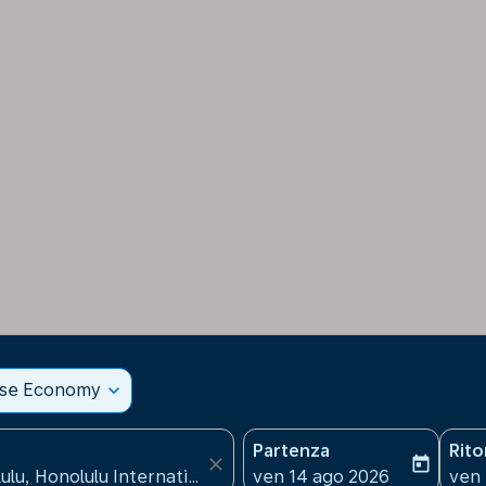
sse Economy
expand_more
Partenza
Rit
close
today
fc-booking-departure-date
fc-b
ven 14 ago 2026
ven 