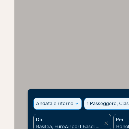
Andata e ritorno
expand_more
1 Passeggero, Cla
Da
Per
close