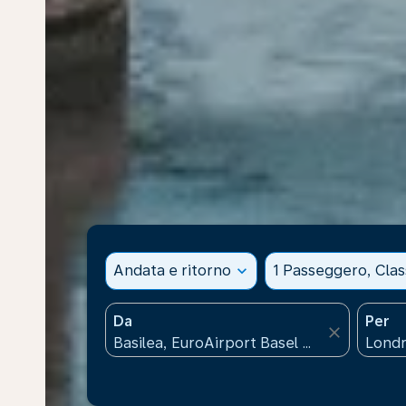
Andata e ritorno
expand_more
1 Passeggero, Cla
Da
Per
close