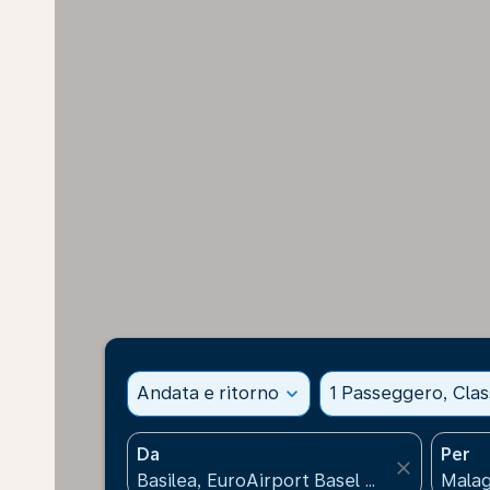
Andata e ritorno
expand_more
1 Passeggero, Cla
Da
Per
close