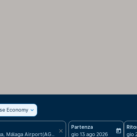
sse Economy
expand_more
Partenza
Rit
close
today
fc-booking-departure-date
fc-b
gio 13 ago 2026
gio 