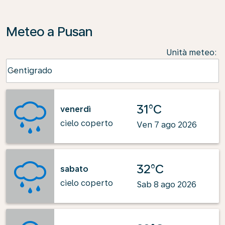
Meteo a Pusan
Unità meteo
:
Weather unit option Centigrado Selected
Centigrado
keyboard_arrow_down
31°C
venerdì
cielo coperto
Ven 7 ago 2026
32°C
sabato
cielo coperto
Sab 8 ago 2026