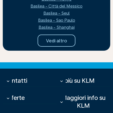
Basilea - Città del Messico
Basilea - Seul
Basilea - Sao Paulo
Basilea - Shanghai
Vedi altro
Contatti
Di più su KLM
keyboard_arrow_down
keyboard_arrow_down
Offerte
Maggiori info su
keyboard_arrow_down
keyboard_arrow_down
KLM