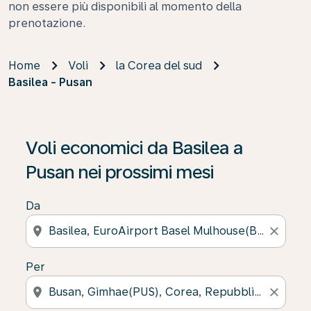
non essere più disponibili al momento della
prenotazione.
Home
Voli
la Corea del sud
Basilea - Pusan
Se non trova risultati, faccia clic su “Cerca le offerte” p
Voli economici da Basilea a
Pusan nei prossimi mesi
Da
location_on
close
Per
location_on
close