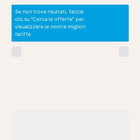
Se non trova risultati, faccia
clic su “Cerca le offerte” per
visualizzare le nostre migliori
tariffe
chevron_left
chevron_right