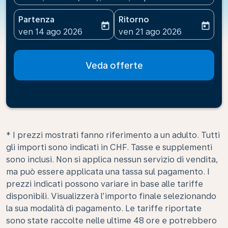
Partenza
Ritorno
today
today
fc-booking-departure-date-aria-label
fc-booking-return-date-ari
ven 14 ago 2026
ven 21 ago 2026
Veda offerte
* I prezzi mostrati fanno riferimento a un adulto. Tutti
gli importi sono indicati in CHF. Tasse e supplementi
sono inclusi. Non si applica nessun servizio di vendita,
ma può essere applicata una tassa sul pagamento. I
prezzi indicati possono variare in base alle tariffe
disponibili. Visualizzerà l’importo finale selezionando
la sua modalità di pagamento. Le tariffe riportate
sono state raccolte nelle ultime 48 ore e potrebbero