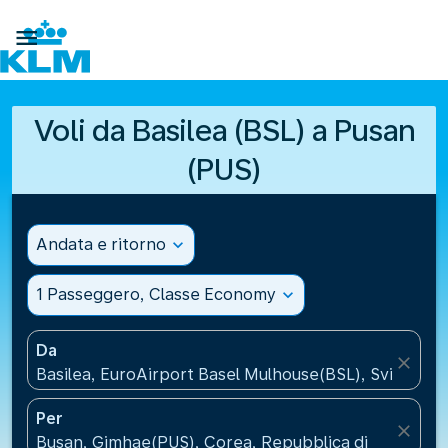

Voli da Basilea (BSL) a Pusan
(PUS)
Andata e ritorno
expand_more
1 Passeggero, Classe Economy
expand_more
Da
close
Basilea, EuroAirport Basel Mulhouse(BSL), Svizzera
Per
close
Busan, Gimhae(PUS), Corea, Repubblica di