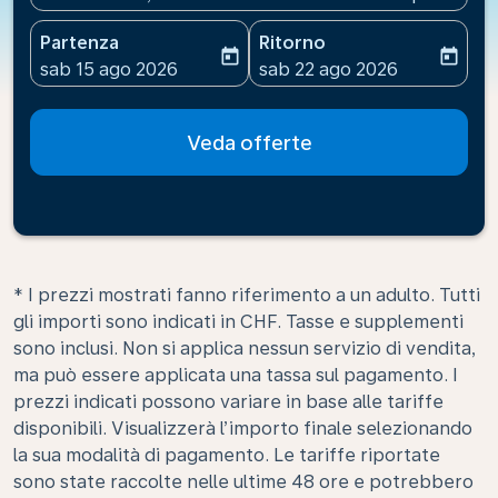
Partenza
Ritorno
today
today
fc-booking-departure-date-aria-label
fc-booking-return-date-ari
sab 15 ago 2026
sab 22 ago 2026
Veda offerte
* I prezzi mostrati fanno riferimento a un adulto. Tutti
gli importi sono indicati in CHF. Tasse e supplementi
sono inclusi. Non si applica nessun servizio di vendita,
ma può essere applicata una tassa sul pagamento. I
prezzi indicati possono variare in base alle tariffe
disponibili. Visualizzerà l’importo finale selezionando
la sua modalità di pagamento. Le tariffe riportate
sono state raccolte nelle ultime 48 ore e potrebbero