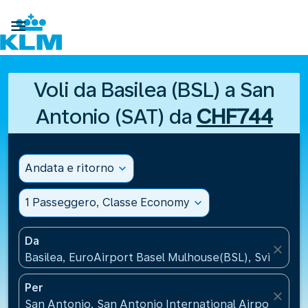

Voli da Basilea (BSL) a San
Antonio (SAT) da
CHF744
Andata e ritorno
expand_more
1 Passeggero, Classe Economy
expand_more
Da
close
Basilea, EuroAirport Basel Mulhouse(BSL), Svizzera
Per
close
San Antonio, San Antonio International Airport(SAT),