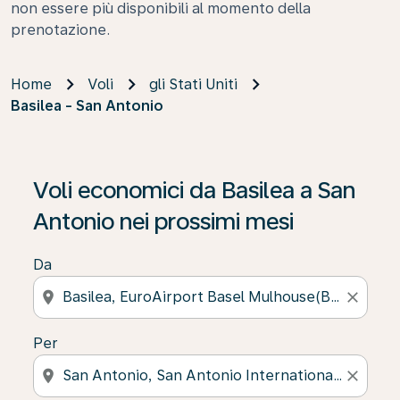
non essere più disponibili al momento della
prenotazione.
Home
Voli
gli Stati Uniti
Basilea - San Antonio
Voli economici da Basilea a San
Antonio nei prossimi mesi
Da
location_on
close
Per
location_on
close