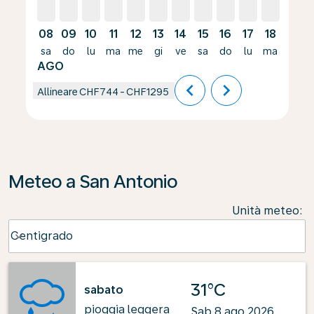
08
09
10
11
12
13
14
15
16
17
18
19
sa
do
lu
ma
me
gi
ve
sa
do
lu
ma
me
AGO
chevron_left
chevron_right
Allineare
CHF744
-
CHF1295
Meteo a San Antonio
Unità meteo
:
Weather unit option Centigrado Selected
Centigrado
keyboard_arrow_down
31°C
sabato
pioggia leggera
Sab 8 ago 2026