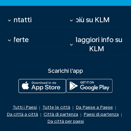
Contatti
Di più su KLM
keyboard_arrow_down
keyboard_arrow_down
Offerte
Maggiori info su
keyboard_arrow_down
keyboard_arrow_down
KLM
Scarichi l’app
Tutti i Paesi
Tutte le città
Da Paese a Paese
|
|
|
Da città a città
Città di partenza
Paesi di partenza
|
|
|
Da città per paesi