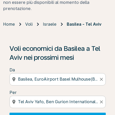
non essere più disponibili al momento della
prenotazione.
Home
Voli
Israele
Basilea - Tel Aviv
Se non trova risultati, faccia clic su “Cerca le offerte” p
Voli economici da Basilea a Tel
Aviv nei prossimi mesi
Da
location_on
close
Per
location_on
close