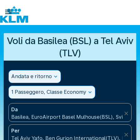

Voli da Basilea (BSL) a Tel Aviv
(TLV)
Andata e ritorno
expand_more
1 Passeggero, Classe Economy
expand_more
Da
close
Basilea, EuroAirport Basel Mulhouse(BSL), Svizzera
Per
close
Tel Aviv Yafo, Ben Gurion International(TLV), Israele