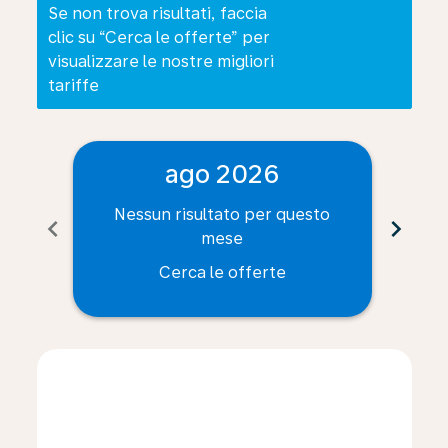
Se non trova risultati, faccia
clic su “Cerca le offerte” per
visualizzare le nostre migliori
tariffe
ago 2026
Nessun risultato per questo
Ne
chevron_left
chevron_right
mese
Cerca le offerte
Displaying fares for agosto-2026