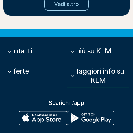
Vedi altro
Contatti
Di più su KLM
keyboard_arrow_down
keyboard_arrow_down
Offerte
Maggiori info su
keyboard_arrow_down
keyboard_arrow_down
KLM
Scarichi l’app