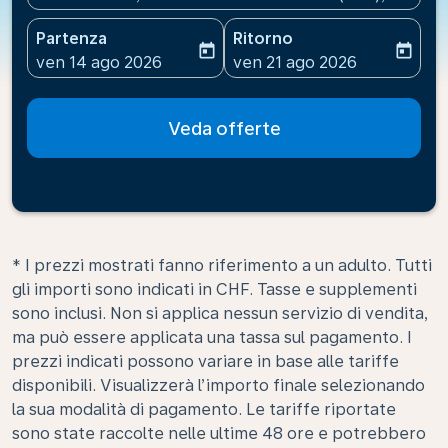
Partenza
Ritorno
today
today
fc-booking-departure-date-aria-label
fc-booking-return-date-ari
ven 14 ago 2026
ven 21 ago 2026
Veda offerte
* I prezzi mostrati fanno riferimento a un adulto. Tutti
gli importi sono indicati in CHF. Tasse e supplementi
sono inclusi. Non si applica nessun servizio di vendita,
ma può essere applicata una tassa sul pagamento. I
prezzi indicati possono variare in base alle tariffe
disponibili. Visualizzerà l’importo finale selezionando
la sua modalità di pagamento. Le tariffe riportate
sono state raccolte nelle ultime 48 ore e potrebbero