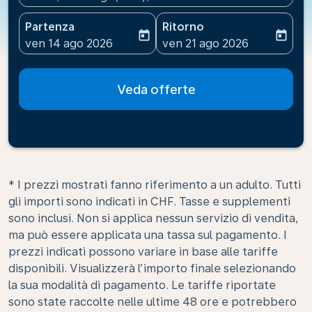
Partenza
Ritorno
today
today
fc-booking-departure-date-aria-label
fc-booking-return-date-ari
ven 14 ago 2026
ven 21 ago 2026
Veda offerte
* I prezzi mostrati fanno riferimento a un adulto. Tutti
gli importi sono indicati in CHF. Tasse e supplementi
sono inclusi. Non si applica nessun servizio di vendita,
ma può essere applicata una tassa sul pagamento. I
prezzi indicati possono variare in base alle tariffe
disponibili. Visualizzerà l’importo finale selezionando
la sua modalità di pagamento. Le tariffe riportate
sono state raccolte nelle ultime 48 ore e potrebbero