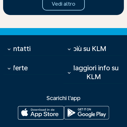
Vedi altro
Contatti
Di più su KLM
keyboard_arrow_down
keyboard_arrow_down
Offerte
Maggiori info su
keyboard_arrow_down
keyboard_arrow_down
KLM
Scarichi l’app