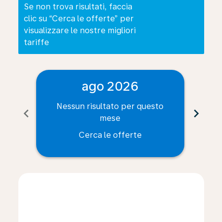
Se non trova risultati, faccia
clic su “Cerca le offerte” per
visualizzare le nostre migliori
tariffe
ago 2026
Nessun risultato per questo
Ne
chevron_left
chevron_right
mese
Cerca le offerte
Displaying fares for agosto-2026