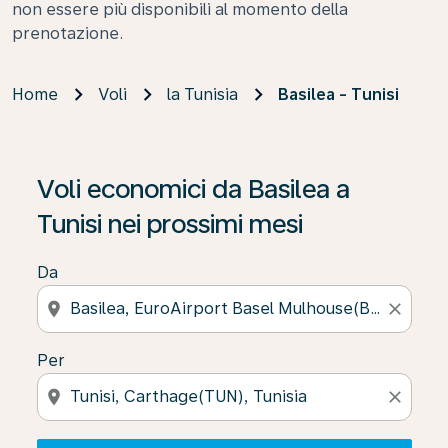
non essere più disponibili al momento della
prenotazione.
Home
Voli
la Tunisia
Basilea - Tunisi
Se non trova risultati, faccia clic su “Cerca le offerte” p
Voli economici da Basilea a
Tunisi nei prossimi mesi
Da
location_on
close
Per
location_on
close