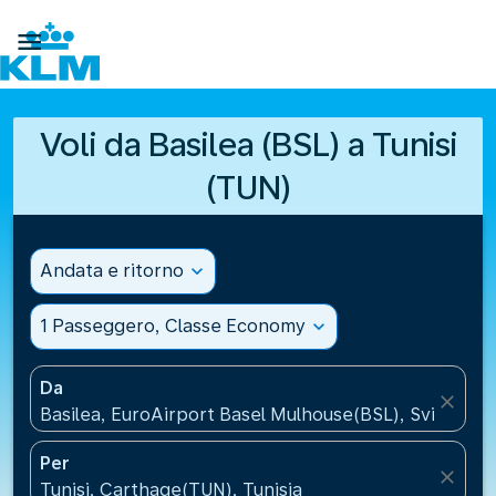

Voli da Basilea (BSL) a Tunisi
(TUN)
Andata e ritorno
expand_more
1 Passeggero, Classe Economy
expand_more
Da
close
Basilea, EuroAirport Basel Mulhouse(BSL), Svizzera
Per
close
Tunisi, Carthage(TUN), Tunisia