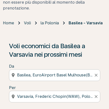
non essere più disponibili al momento della
prenotazione.
Home
Voli
la Polonia
Basilea - Varsavia
Voli economici da Basilea a
Varsavia nei prossimi mesi
Da
location_on
close
Per
location_on
close