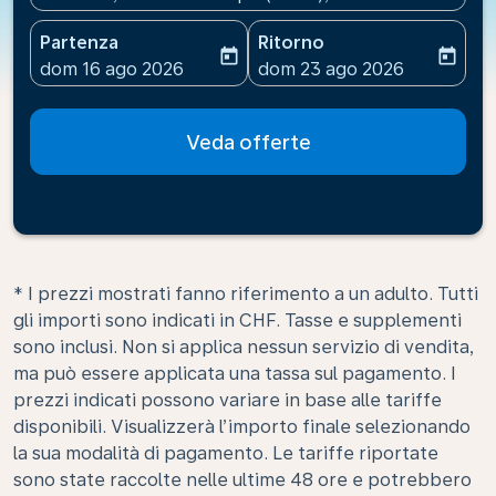
Partenza
Ritorno
today
today
fc-booking-departure-date-aria-label
fc-booking-return-date-ari
dom 16 ago 2026
dom 23 ago 2026
Veda offerte
* I prezzi mostrati fanno riferimento a un adulto. Tutti
gli importi sono indicati in CHF. Tasse e supplementi
sono inclusi. Non si applica nessun servizio di vendita,
ma può essere applicata una tassa sul pagamento. I
prezzi indicati possono variare in base alle tariffe
disponibili. Visualizzerà l’importo finale selezionando
la sua modalità di pagamento. Le tariffe riportate
sono state raccolte nelle ultime 48 ore e potrebbero