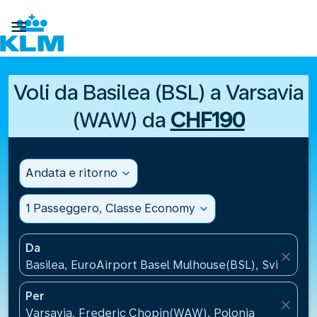

Voli da Basilea (BSL) a Varsavia
(WAW) da
CHF190
Andata e ritorno
expand_more
1 Passeggero, Classe Economy
expand_more
Da
close
Basilea, EuroAirport Basel Mulhouse(BSL), Svizzera
Per
close
Varsavia, Frederic Chopin(WAW), Polonia