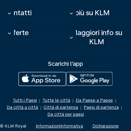
Contatti
Di più su KLM
keyboard_arrow_down
keyboard_arrow_down
Offerte
Maggiori info su
keyboard_arrow_down
keyboard_arrow_down
KLM
Scarichi l’app
Tutti i Paesi
Tutte le città
Da Paese a Paese
|
|
|
Da città a città
Città di partenza
Paesi di partenza
|
|
|
Da città per paesi
© KLM Royal
Informazioni
Informativa
Dichiarazione