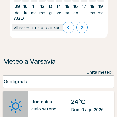
09
10
11
12
13
14
15
16
17
18
19
20
do
lu
ma
me
gi
ve
sa
do
lu
ma
me
gi
AGO
chevron_left
chevron_right
Allineare
CHF190
-
CHF490
Meteo a Varsavia
Unità meteo
:
Weather unit option Centigrado Selected
Centigrado
keyboard_arrow_down
24°C
domenica
cielo sereno
Dom 9 ago 2026