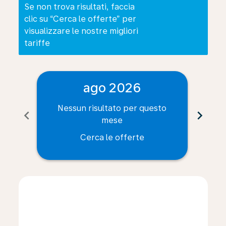
Se non trova risultati, faccia
clic su “Cerca le offerte” per
visualizzare le nostre migliori
tariffe
ago 2026
Nessun risultato per questo
Ne
chevron_left
chevron_right
mese
Cerca le offerte
Displaying fares for agosto-2026