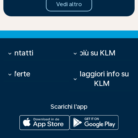
Vedi altro
Contatti
Di più su KLM
keyboard_arrow_down
keyboard_arrow_down
Offerte
Maggiori info su
keyboard_arrow_down
keyboard_arrow_down
KLM
Scarichi l’app