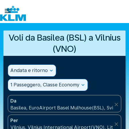

Voli da Basilea (BSL) a Vilnius
(VNO)
Andata e ritorno
expand_more
1 Passeggero, Classe Economy
expand_more
Da
close
Basilea, EuroAirport Basel Mulhouse(BSL), Svizzera
Per
close
Vilnius, Vilnius International Airport(VNO), Lituania