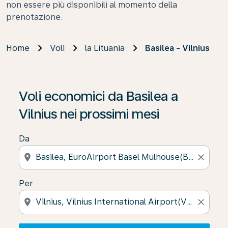
non essere più disponibili al momento della
prenotazione.
Home
Voli
la Lituania
Basilea - Vilnius
Se non trova risultati, faccia clic su “Cerca le offerte” p
Voli economici da Basilea a
Vilnius nei prossimi mesi
Da
location_on
close
Per
location_on
close