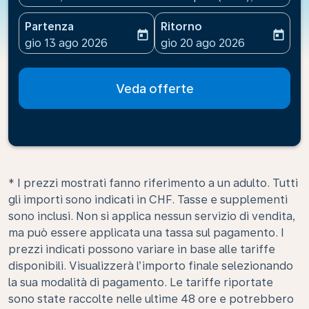
Partenza
Ritorno
today
today
fc-booking-departure-date-aria-label
fc-booking-return-date-ari
gio 13 ago 2026
gio 20 ago 2026
Veda offerte
* I prezzi mostrati fanno riferimento a un adulto. Tutti
gli importi sono indicati in CHF. Tasse e supplementi
sono inclusi. Non si applica nessun servizio di vendita,
ma può essere applicata una tassa sul pagamento. I
prezzi indicati possono variare in base alle tariffe
disponibili. Visualizzerà l’importo finale selezionando
la sua modalità di pagamento. Le tariffe riportate
sono state raccolte nelle ultime 48 ore e potrebbero