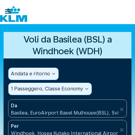

Voli da Basilea (BSL) a
Windhoek (WDH)
Andata e ritorno
expand_more
1 Passeggero, Classe Economy
expand_more
Da
close
Basilea, EuroAirport Basel Mulhouse(BSL), Svizzera
Per
close
Windhoek, Hosea Kutako International Airport(WDH)