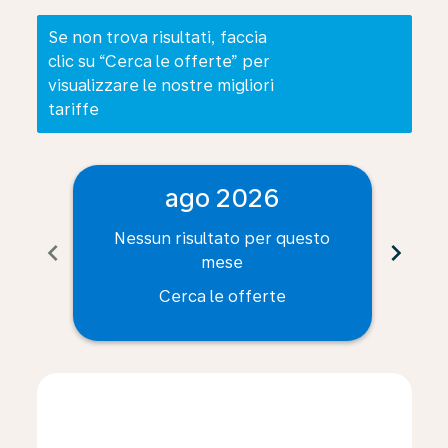
Se non trova risultati, faccia
clic su “Cerca le offerte” per
visualizzare le nostre migliori
tariffe
ago 2026
Nessun risultato per questo
Ne
chevron_left
chevron_right
mese
Cerca le offerte
Displaying fares for agosto-2026