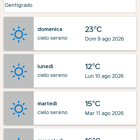
Weather unit option Centigrado Selected
Centigrado
keyboard_arrow_down
23°C
domenica
cielo sereno
Dom 9 ago 2026
12°C
lunedì
cielo sereno
Lun 10 ago 2026
15°C
martedì
cielo sereno
Mar 11 ago 2026