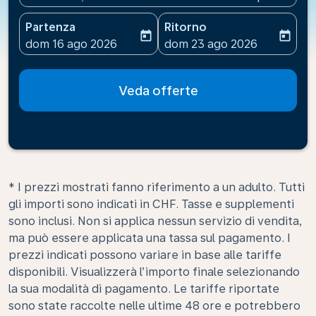
Partenza
Ritorno
today
today
fc-booking-departure-date-aria-label
fc-booking-return-date-ari
dom 16 ago 2026
dom 23 ago 2026
Veda offerte
* I prezzi mostrati fanno riferimento a un adulto. Tutti
gli importi sono indicati in CHF. Tasse e supplementi
sono inclusi. Non si applica nessun servizio di vendita,
ma può essere applicata una tassa sul pagamento. I
prezzi indicati possono variare in base alle tariffe
disponibili. Visualizzerà l’importo finale selezionando
la sua modalità di pagamento. Le tariffe riportate
sono state raccolte nelle ultime 48 ore e potrebbero