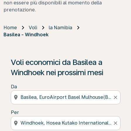
non essere più disponibili al momento della
prenotazione.
Home
Voli
la Namibia
Basilea - Windhoek
Se non trova risultati, faccia clic su “Cerca le offerte” p
Voli economici da Basilea a
Windhoek nei prossimi mesi
Da
location_on
close
Per
location_on
close