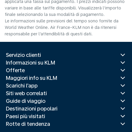
applicata una tassa sul pagamento. I prezzi indicati possono
variare in base alle tariffe disponibili. Visualizzerà l’importo
finale selezionando la sua modalità di pagamento.
Le informazioni sulle previsioni del tempo sono fornite da
World Weather Online. Air France-KLM non è da ritenersi
responsabile per l’attendibilità di questi dati.
Servizio clienti
Informazioni su KLM
Offerte
Maggiori info su KLM
Scarichi l’app
Siti web correlati
Guide di viaggio
Destinazioni popolari
Paesi più visitati
Rotte di tendenza