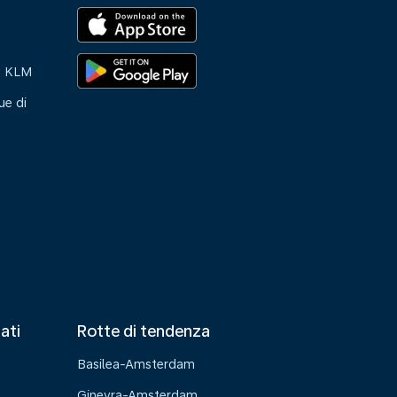
e KLM
ue di
tati
Rotte di tendenza
Basilea-Amsterdam
Ginevra-Amsterdam