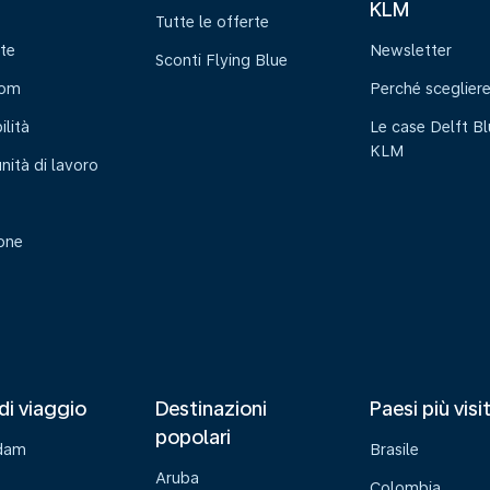
KLM
Tutte le offerte
te
Newsletter
Sconti Flying Blue
oom
Perché sceglier
ilità
Le case Delft Bl
KLM
nità di lavoro
ione
di viaggio
Destinazioni
Paesi più visi
popolari
dam
Brasile
Aruba
Colombia