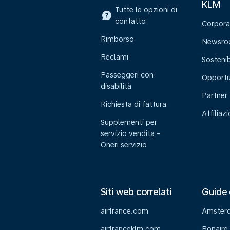
KLM
Tutte le opzioni di
contatto
Corpora
Rimborso
Newsr
Reclami
Sostenib
Passeggeri con
Opportu
disabilità
Partner
Richiesta di fattura
Affiliaz
Supplementi per
servizio vendita -
Oneri servizio
Siti web correlati
Guide 
airfrance.com
Amster
airfranceklm.com
Bonaire