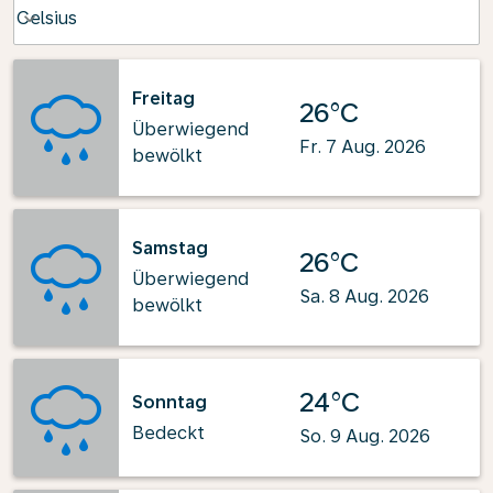
Weather unit option Celsius Selected
Celsius
keyboard_arrow_down
Freitag
26°C
Überwiegend
Fr. 7 Aug. 2026
bewölkt
Samstag
26°C
Überwiegend
Sa. 8 Aug. 2026
bewölkt
24°C
Sonntag
Bedeckt
So. 9 Aug. 2026