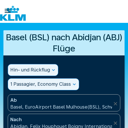

Basel (BSL) nach Abidjan (ABJ)
Flüge
Hin- und Rückflug
expand_more
1 Passagier, Economy Class
expand_more
Ab
close
Basel, EuroAirport Basel Mulhouse(BSL), Schweiz
Nach
close
Abidjan, Felix Houphouet Boigny International Airpo