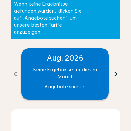
Wenn keine Ergebnisse
gefunden wurden, klicken Sie
auf „Angebote suchen“, um
unsere besten Tarife
anzuzeigen.
Aug. 2026
Keine Ergebnisse für diesen
Ke
chevron_left
chevron_right
Monat
Angebote suchen
Displaying fares for August-2026