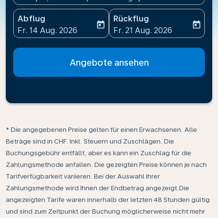
Abflug
Rückflug
today
today
fc-booking-departure-date-aria-label
fc-booking-return-date-ari
Fr. 14 Aug. 2026
Fr. 21 Aug. 2026
Angebote ansehen
* Die angegebenen Preise gelten für einen Erwachsenen. Alle
Beträge sind in CHF. Inkl. Steuern und Zuschlägen. Die
Buchungsgebühr entfällt, aber es kann ein Zuschlag für die
Zahlungsmethode anfallen. Die gezeigten Preise können je nach
Tarifverfügbarkeit variieren. Bei der Auswahl Ihrer
Zahlungsmethode wird Ihnen der Endbetrag angezeigt.Die
angezeigten Tarife waren innerhalb der letzten 48 Stunden gültig
und sind zum Zeitpunkt der Buchung möglicherweise nicht mehr