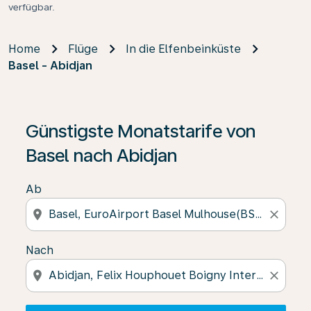
verfügbar.
Home
Flüge
In die Elfenbeinküste
Basel - Abidjan
Wenn keine Ergebnisse gefunden wurden, klicken Sie 
Günstigste Monatstarife von
Basel nach Abidjan
Ab
location_on
close
Nach
location_on
close