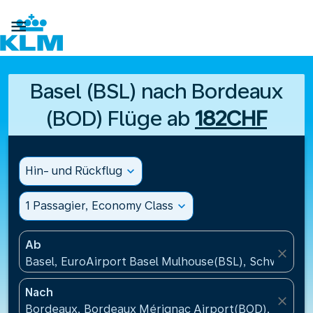

Basel (BSL) nach Bordeaux
(BOD) Flüge ab
182CHF
Hin- und Rückflug
expand_more
1 Passagier, Economy Class
expand_more
Ab
close
Basel, EuroAirport Basel Mulhouse(BSL), Schweiz
Nach
close
Bordeaux, Bordeaux Mérignac Airport(BOD), Frankr