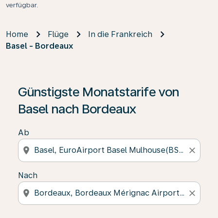
verfügbar.
Home
Flüge
In die Frankreich
Basel - Bordeaux
Günstigste Monatstarife von
Basel nach Bordeaux
Ab
location_on
close
Nach
location_on
close