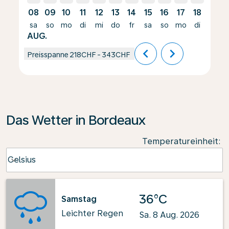
08
09
10
11
12
13
14
15
16
17
18
19
sa
so
mo
di
mi
do
fr
sa
so
mo
di
mi
AUG.
chevron_left
chevron_right
Preisspanne
218CHF
-
343CHF
Das Wetter in Bordeaux
Temperatureinheit
:
Weather unit option Celsius Selected
Celsius
keyboard_arrow_down
36°C
Samstag
Leichter Regen
Sa. 8 Aug. 2026