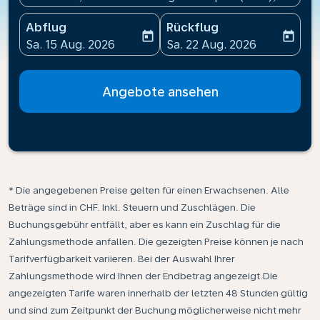
Abflug
Rückflug
today
today
fc-booking-departure-date-aria-label
fc-booking-return-date-ari
Sa. 15 Aug. 2026
Sa. 22 Aug. 2026
Angebote ansehen
* Die angegebenen Preise gelten für einen Erwachsenen. Alle
Beträge sind in CHF. Inkl. Steuern und Zuschlägen. Die
Buchungsgebühr entfällt, aber es kann ein Zuschlag für die
Zahlungsmethode anfallen. Die gezeigten Preise können je nach
Tarifverfügbarkeit variieren. Bei der Auswahl Ihrer
Zahlungsmethode wird Ihnen der Endbetrag angezeigt.Die
angezeigten Tarife waren innerhalb der letzten 48 Stunden gültig
und sind zum Zeitpunkt der Buchung möglicherweise nicht mehr