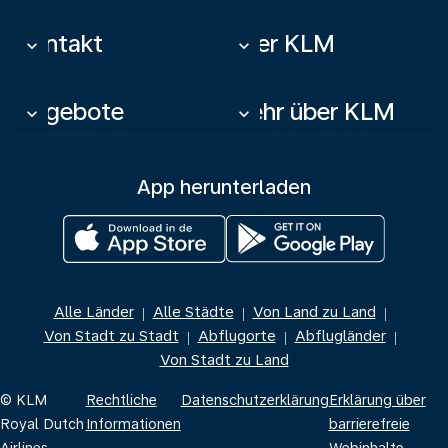
Kontakt
Über KLM
keyboard_arrow_down
keyboard_arrow_down
Angebote
Mehr über KLM
keyboard_arrow_down
keyboard_arrow_down
App herunterladen
Alle Länder
Alle Städte
Von Land zu Land
|
|
|
Von Stadt zu Stadt
Abflugorte
Abflugländer
|
|
|
Von Stadt zu Land
© KLM
Rechtliche
Datenschutzerklärung
Erklärung über
Royal Dutch
Informationen
barrierefreie