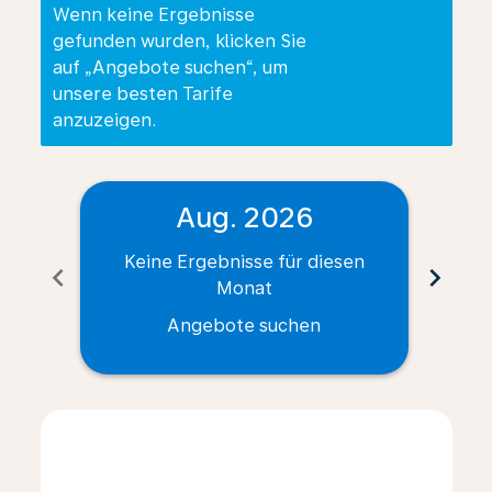
Wenn keine Ergebnisse
gefunden wurden, klicken Sie
auf „Angebote suchen“, um
unsere besten Tarife
anzuzeigen.
Aug. 2026
Keine Ergebnisse für diesen
Ke
chevron_left
chevron_right
Monat
Angebote suchen
Displaying fares for August-2026