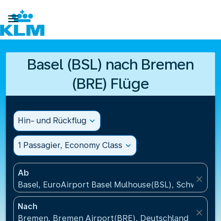

Basel (BSL) nach Bremen
(BRE) Flüge
Hin- und Rückflug
expand_more
1 Passagier, Economy Class
expand_more
Ab
close
Basel, EuroAirport Basel Mulhouse(BSL), Schweiz
Nach
close
Bremen, Bremen Airport(BRE), Deutschland