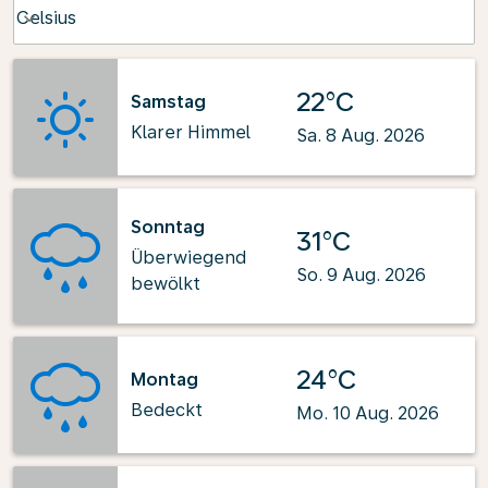
Weather unit option Celsius Selected
Celsius
keyboard_arrow_down
22°C
Samstag
Klarer Himmel
Sa. 8 Aug. 2026
Sonntag
31°C
Überwiegend
So. 9 Aug. 2026
bewölkt
24°C
Montag
Bedeckt
Mo. 10 Aug. 2026