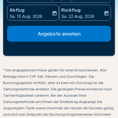
Abflug
Rückflug
today
today
fc-booking-departure-date-aria-label
fc-booking-return-date-ari
Sa. 15 Aug. 2026
Sa. 22 Aug. 2026
Angebote ansehen
* Die angegebenen Preise gelten für einen Erwachsenen. Alle
Beträge sind in CHF. Inkl. Steuern und Zuschlägen. Die
Buchungsgebühr entfällt, aber es kann ein Zuschlag für die
Zahlungsmethode anfallen. Die gezeigten Preise können je nach
Tarifverfügbarkeit variieren. Bei der Auswahl Ihrer
Zahlungsmethode wird Ihnen der Endbetrag angezeigt.Die
angezeigten Tarife waren innerhalb der letzten 48 Stunden gültig
und sind zum Zeitpunkt der Buchung möglicherweise nicht mehr