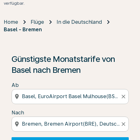
verfügbar.
Home
Flüge
In die Deutschland
Basel - Bremen
Wenn keine Ergebnisse gefunden wurden, klicken Sie 
Günstigste Monatstarife von
Basel nach Bremen
Ab
location_on
close
Nach
location_on
close