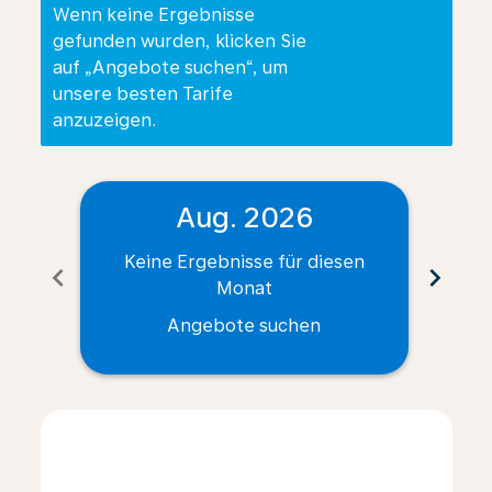
Wenn keine Ergebnisse
gefunden wurden, klicken Sie
auf „Angebote suchen“, um
unsere besten Tarife
anzuzeigen.
Aug. 2026
Keine Ergebnisse für diesen
Ke
chevron_left
chevron_right
Monat
Angebote suchen
Displaying fares for August-2026