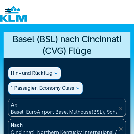

Basel (BSL) nach Cincinnati
(CVG) Flüge
Hin- und Rückflug
expand_more
1 Passagier, Economy Class
expand_more
Ab
close
Basel, EuroAirport Basel Mulhouse(BSL), Schweiz
Nach
close
Cincinnati, Northern Kentucky International Airpor