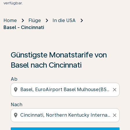
verfügbar.
Home
Flüge
In die USA
Basel - Cincinnati
Wenn keine Ergebnisse gefunden wurden, klicken Sie 
Günstigste Monatstarife von
Basel nach Cincinnati
Ab
location_on
close
Nach
location_on
close