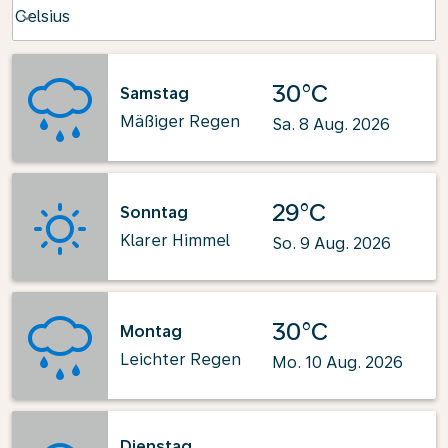
Weather unit option Celsius Selected
Celsius
keyboard_arrow_down
30°C
Samstag
Mäßiger Regen
Sa. 8 Aug. 2026
29°C
Sonntag
Klarer Himmel
So. 9 Aug. 2026
30°C
Montag
Leichter Regen
Mo. 10 Aug. 2026
Dienstag