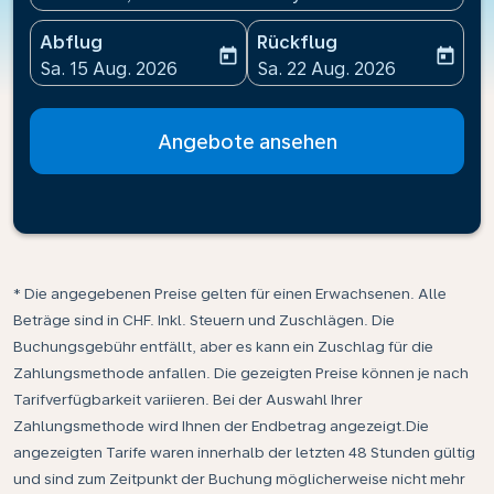
Abflug
Rückflug
today
today
fc-booking-departure-date-aria-label
fc-booking-return-date-ari
Sa. 15 Aug. 2026
Sa. 22 Aug. 2026
Angebote ansehen
* Die angegebenen Preise gelten für einen Erwachsenen. Alle
Beträge sind in CHF. Inkl. Steuern und Zuschlägen. Die
Buchungsgebühr entfällt, aber es kann ein Zuschlag für die
Zahlungsmethode anfallen. Die gezeigten Preise können je nach
Tarifverfügbarkeit variieren. Bei der Auswahl Ihrer
Zahlungsmethode wird Ihnen der Endbetrag angezeigt.Die
angezeigten Tarife waren innerhalb der letzten 48 Stunden gültig
und sind zum Zeitpunkt der Buchung möglicherweise nicht mehr