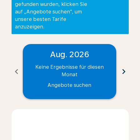
gefunden wurden, klicken Sie
auf „Angebote suchen“, um
unsere besten Tarife
anzuzeigen.
Aug. 2026
Keine Ergebnisse für diesen
Ke
chevron_left
chevron_right
Monat
Angebote suchen
Displaying fares for August-2026