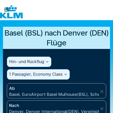

Basel (BSL) nach Denver (DEN)
Flüge
Hin- und Rückflug
expand_more
1 Passagier, Economy Class
expand_more
Ab
close
Basel, EuroAirport Basel Mulhouse(BSL), Schweiz
Nach
close
Denver, Denver International(DEN), Vereinigte Sta