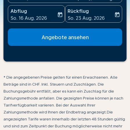
Abflug
Rückflug
today
today
fc-booking-departure-date-aria-label
fc-booking-return-date-ari
So. 16 Aug. 2026
So. 23 Aug. 2026
Angebote ansehen
* Die angegebenen Preise gelten für einen Erwachsenen. Alle
Beträge sind in CHF. Inkl. Steuern und Zuschlägen. Die
Buchungsgebühr entfällt, aber es kann ein Zuschlag für die
Zahlungsmethode anfallen. Die gezeigten Preise können je nach
Tarifverfügbarkeit variieren. Bei der Auswahl Ihrer
Zahlungsmethode wird Ihnen der Endbetrag angezeigt.Die
angezeigten Tarife waren innerhalb der letzten 48 Stunden gültig
und sind zum Zeitpunkt der Buchung möglicherweise nicht mehr