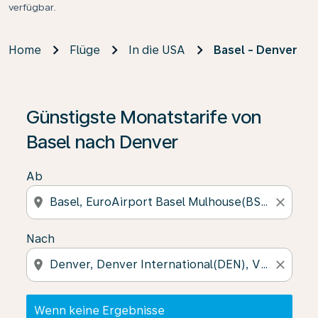
verfügbar.
Home
Flüge
In die USA
Basel - Denver
Wenn keine Ergebnisse gefunden wurden, klicken Sie 
Günstigste Monatstarife von
Basel nach Denver
Ab
location_on
close
Nach
location_on
close
Wenn keine Ergebnisse