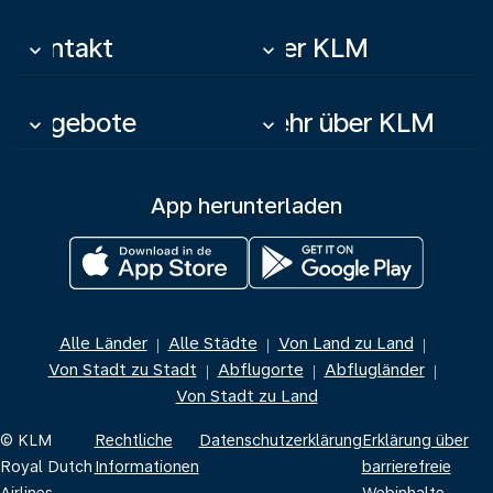
Kontakt
Über KLM
keyboard_arrow_down
keyboard_arrow_down
Angebote
Mehr über KLM
keyboard_arrow_down
keyboard_arrow_down
App herunterladen
Alle Länder
Alle Städte
Von Land zu Land
|
|
|
Von Stadt zu Stadt
Abflugorte
Abflugländer
|
|
|
Von Stadt zu Land
© KLM
Rechtliche
Datenschutzerklärung
Erklärung über
Royal Dutch
Informationen
barrierefreie