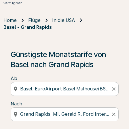
verfügbar.
Home
Flüge
In die USA
Basel - Grand Rapids
Günstigste Monatstarife von
Basel nach Grand Rapids
Ab
location_on
close
Nach
location_on
close