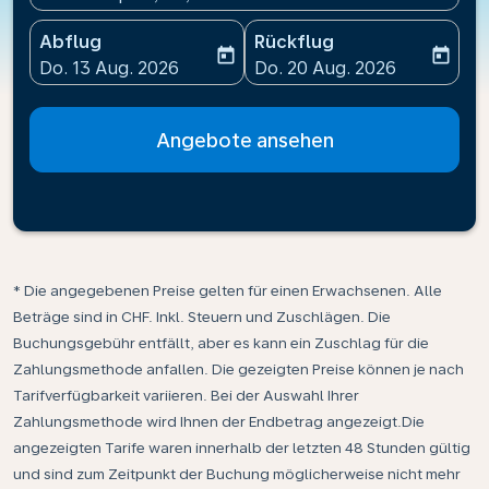
Abflug
Rückflug
today
today
fc-booking-departure-date-aria-label
fc-booking-return-date-ari
Do. 13 Aug. 2026
Do. 20 Aug. 2026
Angebote ansehen
* Die angegebenen Preise gelten für einen Erwachsenen. Alle
Beträge sind in CHF. Inkl. Steuern und Zuschlägen. Die
Buchungsgebühr entfällt, aber es kann ein Zuschlag für die
Zahlungsmethode anfallen. Die gezeigten Preise können je nach
Tarifverfügbarkeit variieren. Bei der Auswahl Ihrer
Zahlungsmethode wird Ihnen der Endbetrag angezeigt.Die
angezeigten Tarife waren innerhalb der letzten 48 Stunden gültig
und sind zum Zeitpunkt der Buchung möglicherweise nicht mehr