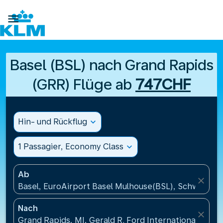

Basel (BSL) nach Grand Rapids
(GRR) Flüge ab
747CHF
Hin- und Rückflug
expand_more
1 Passagier, Economy Class
expand_more
Ab
close
Basel, EuroAirport Basel Mulhouse(BSL), Schweiz
Nach
close
Grand Rapids, MI, Gerald R. Ford International Airp