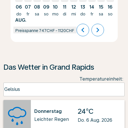
06
07
08
09
10
11
12
13
14
15
16
17
do
fr
sa
so
mo
di
mi
do
fr
sa
so
mo
AUG.
chevron_left
chevron_right
Preisspanne
747CHF
-
1120CHF
Das Wetter in Grand Rapids
Temperatureinheit
:
Weather unit option Celsius Selected
Celsius
keyboard_arrow_down
24°C
Donnerstag
Leichter Regen
Do. 6 Aug. 2026