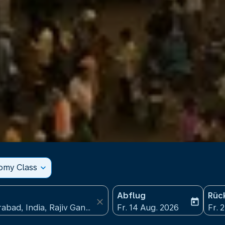
nomy Class
expand_more
Abflug
Rüc
close
today
fc-booking-departure-date
fc-b
Fr. 14 Aug. 2026
Fr. 