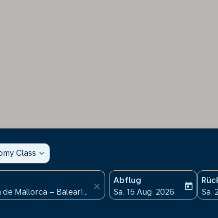
nomy Class
expand_more
Abflug
Rüc
close
today
fc-booking-departure-date
fc-b
Sa. 15 Aug. 2026
Sa. 