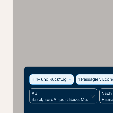
Hin- und Rückflug
expand_more
1 Passagier, Eco
Ab
Nach
close