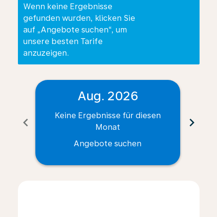
Wenn keine Ergebnisse
gefunden wurden, klicken Sie
auf „Angebote suchen“, um
unsere besten Tarife
anzuzeigen.
Aug. 2026
Keine Ergebnisse für diesen
Ke
chevron_left
chevron_right
Monat
Angebote suchen
Displaying fares for August-2026