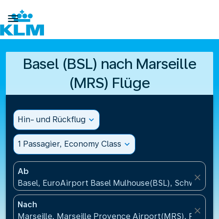

Basel (BSL) nach Marseille
(MRS) Flüge
Hin- und Rückflug
expand_more
1 Passagier, Economy Class
expand_more
Ab
close
Basel, EuroAirport Basel Mulhouse(BSL), Schweiz
Nach
close
Marseille, Marseille Provence Airport(MRS), Frankre