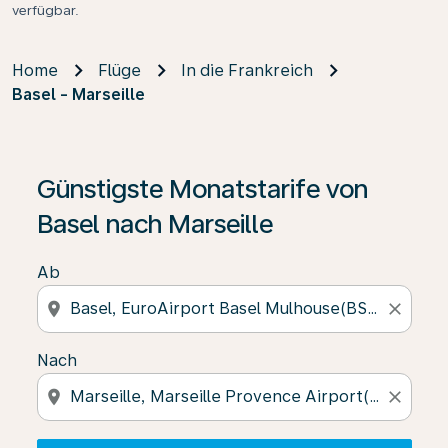
verfügbar.
Home
Flüge
In die Frankreich
Basel - Marseille
Wenn keine Ergebnisse gefunden wurden, klicken Sie 
Günstigste Monatstarife von
Basel nach Marseille
Ab
location_on
close
Nach
location_on
close