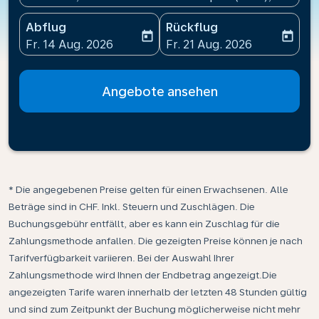
Abflug
Rückflug
today
today
fc-booking-departure-date-aria-label
fc-booking-return-date-ari
Fr. 14 Aug. 2026
Fr. 21 Aug. 2026
Angebote ansehen
* Die angegebenen Preise gelten für einen Erwachsenen. Alle
Beträge sind in CHF. Inkl. Steuern und Zuschlägen. Die
Buchungsgebühr entfällt, aber es kann ein Zuschlag für die
Zahlungsmethode anfallen. Die gezeigten Preise können je nach
Tarifverfügbarkeit variieren. Bei der Auswahl Ihrer
Zahlungsmethode wird Ihnen der Endbetrag angezeigt.Die
angezeigten Tarife waren innerhalb der letzten 48 Stunden gültig
und sind zum Zeitpunkt der Buchung möglicherweise nicht mehr