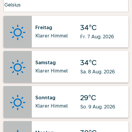
Weather unit option Celsius Selected
Celsius
keyboard_arrow_down
34°C
Freitag
Klarer Himmel
Fr. 7 Aug. 2026
34°C
Samstag
Klarer Himmel
Sa. 8 Aug. 2026
29°C
Sonntag
Klarer Himmel
So. 9 Aug. 2026