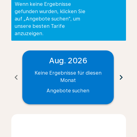
Wenn keine Ergebnisse
gefunden wurden, klicken Sie
auf „Angebote suchen“, um
unsere besten Tarife
anzuzeigen.
Aug. 2026
Keine Ergebnisse für diesen
Ke
chevron_left
chevron_right
Monat
Angebote suchen
Displaying fares for August-2026