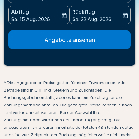
Abflug
Rückflug
today
today
fc-booking-departure-date-aria-label
fc-booking-return-date-ari
Sa. 15 Aug. 2026
Sa. 22 Aug. 2026
Angebote ansehen
* Die angegebenen Preise gelten für einen Erwachsenen. Alle
Beträge sind in CHF. Inkl. Steuern und Zuschlägen. Die
Buchungsgebühr entfällt, aber es kann ein Zuschlag für die
Zahlungsmethode anfallen. Die gezeigten Preise können je nach
Tarifverfügbarkeit variieren. Bei der Auswahl Ihrer
Zahlungsmethode wird Ihnen der Endbetrag angezeigt.Die
angezeigten Tarife waren innerhalb der letzten 48 Stunden gültig
und sind zum Zeitpunkt der Buchung möglicherweise nicht mehr