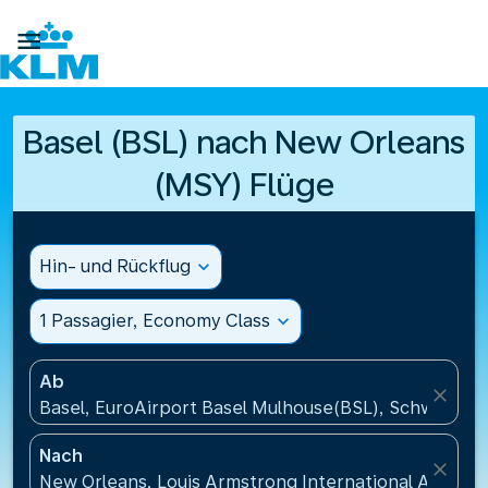

Basel (BSL) nach New Orleans
(MSY) Flüge
Hin- und Rückflug
expand_more
1 Passagier, Economy Class
expand_more
Ab
close
Basel, EuroAirport Basel Mulhouse(BSL), Schweiz
Nach
close
New Orleans, Louis Armstrong International Airport