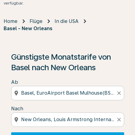
verfügbar.
Home
Flüge
In die USA
Basel - New Orleans
Wenn keine Ergebnisse gefunden wurden, klicken Sie 
Günstigste Monatstarife von
Basel nach New Orleans
Ab
location_on
close
Nach
location_on
close