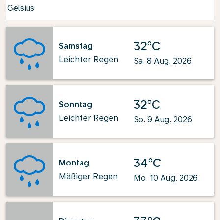
Weather unit option Celsius Selected
Celsius
keyboard_arrow_down
32°C
Samstag
Leichter Regen
Sa. 8 Aug. 2026
32°C
Sonntag
Leichter Regen
So. 9 Aug. 2026
34°C
Montag
Mäßiger Regen
Mo. 10 Aug. 2026