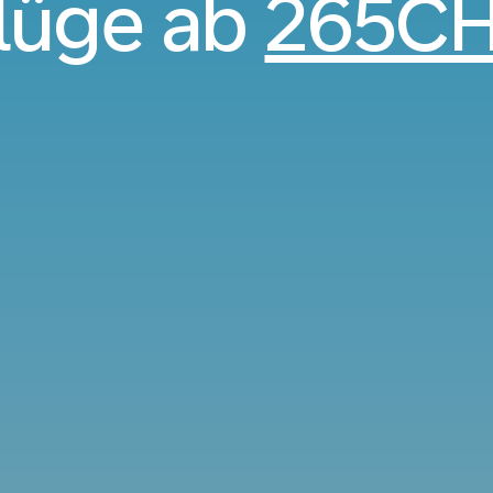
lüge ab
265C