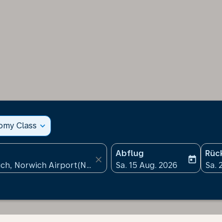
nomy Class
expand_more
Abflug
Rüc
close
today
fc-booking-departure-date
fc-b
Sa. 15 Aug. 2026
Sa. 