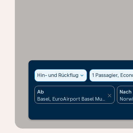
Hin- und Rückflug
expand_more
1 Passagier, Eco
Ab
Nach
close