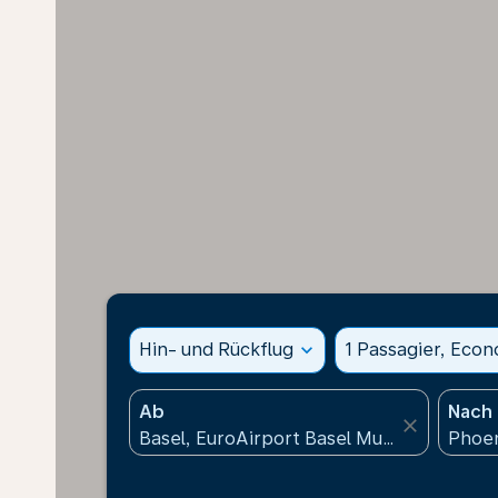
Hin- und Rückflug
expand_more
1 Passagier, Eco
Ab
Nach
close