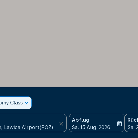
nomy Class
expand_more
Abflug
Rüc
close
today
fc-booking-departure-date
fc-b
Sa. 15 Aug. 2026
Sa. 