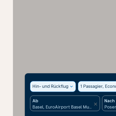
Hin- und Rückflug
expand_more
1 Passagier, Eco
Ab
Nach
close