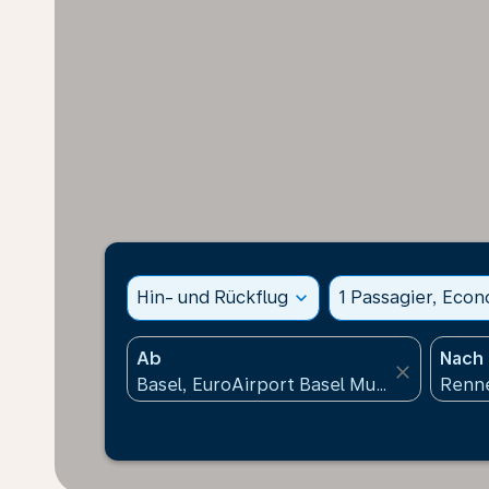
Hin- und Rückflug
expand_more
1 Passagier, Eco
Ab
Nach
close