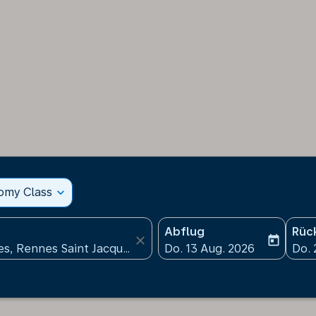
nomy Class
expand_more
Abflug
Rüc
close
today
fc-booking-departure-date
fc-b
Do. 13 Aug. 2026
Do. 