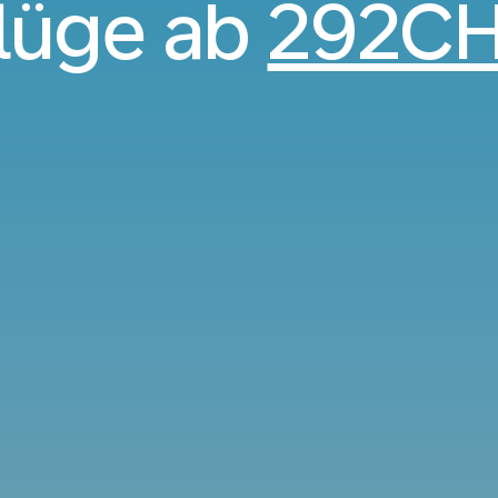
lüge ab
292C