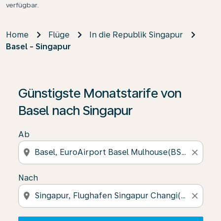
verfügbar.
Home
Flüge
In die Republik Singapur
Basel - Singapur
Wenn keine Ergebnisse gefunden wurden, klicken Sie 
Günstigste Monatstarife von
Basel nach Singapur
Ab
location_on
close
Nach
location_on
close