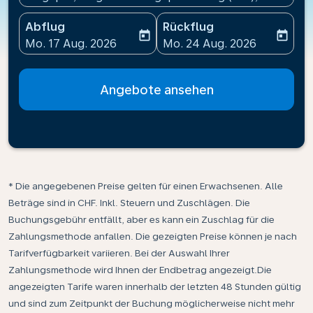
Abflug
Rückflug
today
today
fc-booking-departure-date-aria-label
fc-booking-return-date-ari
Mo. 17 Aug. 2026
Mo. 24 Aug. 2026
Angebote ansehen
* Die angegebenen Preise gelten für einen Erwachsenen. Alle
Beträge sind in CHF. Inkl. Steuern und Zuschlägen. Die
Buchungsgebühr entfällt, aber es kann ein Zuschlag für die
Zahlungsmethode anfallen. Die gezeigten Preise können je nach
Tarifverfügbarkeit variieren. Bei der Auswahl Ihrer
Zahlungsmethode wird Ihnen der Endbetrag angezeigt.Die
angezeigten Tarife waren innerhalb der letzten 48 Stunden gültig
und sind zum Zeitpunkt der Buchung möglicherweise nicht mehr