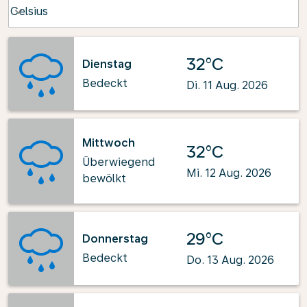
Weather unit option Celsius Selected
Celsius
keyboard_arrow_down
32°C
Dienstag
Bedeckt
Di. 11 Aug. 2026
Mittwoch
32°C
Überwiegend
Mi. 12 Aug. 2026
bewölkt
29°C
Donnerstag
Bedeckt
Do. 13 Aug. 2026