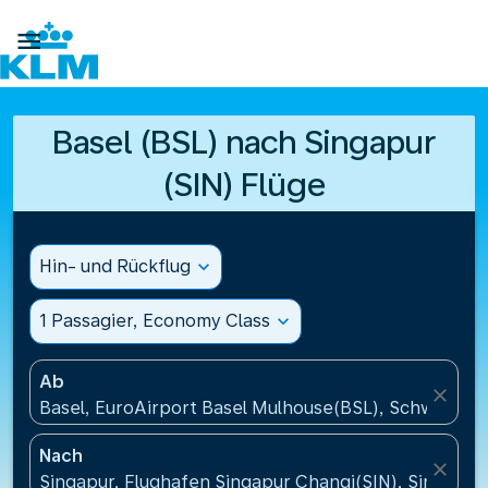

Basel (BSL) nach Singapur
(SIN) Flüge
Hin- und Rückflug
expand_more
1 Passagier, Economy Class
expand_more
Ab
close
Basel, EuroAirport Basel Mulhouse(BSL), Schweiz
Nach
close
Singapur, Flughafen Singapur Changi(SIN), Singapur