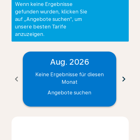
Wenn keine Ergebnisse
gefunden wurden, klicken Sie
auf „Angebote suchen“, um
unsere besten Tarife
anzuzeigen.
Aug. 2026
Keine Ergebnisse für diesen
Ke
chevron_left
chevron_right
Monat
Angebote suchen
Displaying fares for August-2026