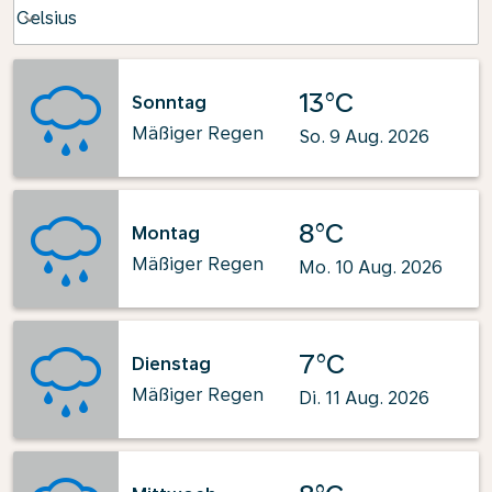
Weather unit option Celsius Selected
Celsius
keyboard_arrow_down
13°C
Sonntag
Mäßiger Regen
So. 9 Aug. 2026
8°C
Montag
Mäßiger Regen
Mo. 10 Aug. 2026
7°C
Dienstag
Mäßiger Regen
Di. 11 Aug. 2026