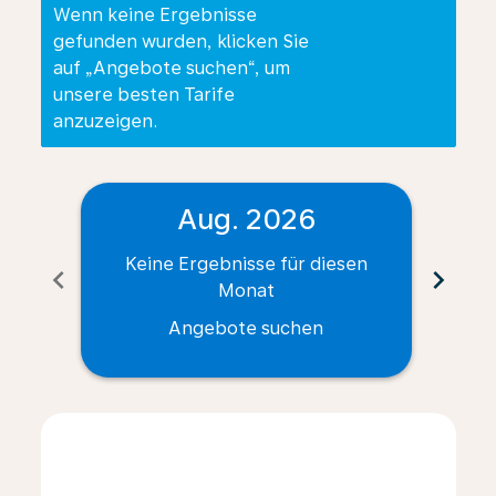
Wenn keine Ergebnisse
gefunden wurden, klicken Sie
auf „Angebote suchen“, um
unsere besten Tarife
anzuzeigen.
Aug. 2026
Keine Ergebnisse für diesen
Ke
chevron_left
chevron_right
Monat
Angebote suchen
Displaying fares for August-2026