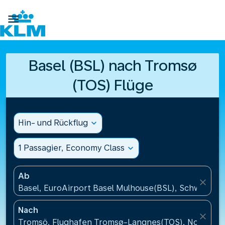

Basel (BSL) nach Tromsø
(TOS) Flüge
Hin- und Rückflug
expand_more
1 Passagier, Economy Class
expand_more
Ab
close
Basel, EuroAirport Basel Mulhouse(BSL), Schweiz
Nach
close
Tromsö, Flughafen Tromsø-Langnes(TOS), Norwege