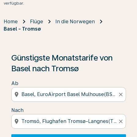
verfügbar.
Home
Flüge
In die Norwegen
Basel - Tromsø
Wenn keine Ergebnisse gefunden wurden, klicken Sie 
Günstigste Monatstarife von
Basel nach Tromsø
Ab
location_on
close
Nach
location_on
close