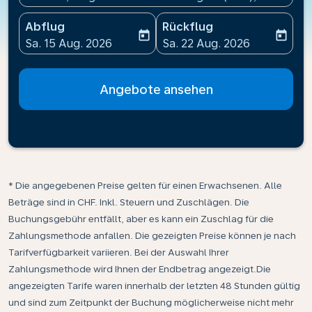
Abflug
Rückflug
today
today
fc-booking-departure-date-aria-label
fc-booking-return-date-ari
Sa. 15 Aug. 2026
Sa. 22 Aug. 2026
Angebote ansehen
* Die angegebenen Preise gelten für einen Erwachsenen. Alle
Beträge sind in CHF. Inkl. Steuern und Zuschlägen. Die
Buchungsgebühr entfällt, aber es kann ein Zuschlag für die
Zahlungsmethode anfallen. Die gezeigten Preise können je nach
Tarifverfügbarkeit variieren. Bei der Auswahl Ihrer
Zahlungsmethode wird Ihnen der Endbetrag angezeigt.Die
angezeigten Tarife waren innerhalb der letzten 48 Stunden gültig
und sind zum Zeitpunkt der Buchung möglicherweise nicht mehr