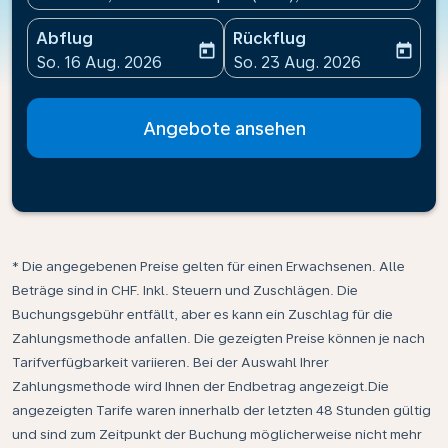
Abflug
Rückflug
today
today
fc-booking-departure-date-aria-label
fc-booking-return-date-ari
So. 16 Aug. 2026
So. 23 Aug. 2026
Angebote ansehen
* Die angegebenen Preise gelten für einen Erwachsenen. Alle
Beträge sind in CHF. Inkl. Steuern und Zuschlägen. Die
Buchungsgebühr entfällt, aber es kann ein Zuschlag für die
Zahlungsmethode anfallen. Die gezeigten Preise können je nach
Tarifverfügbarkeit variieren. Bei der Auswahl Ihrer
Zahlungsmethode wird Ihnen der Endbetrag angezeigt.Die
angezeigten Tarife waren innerhalb der letzten 48 Stunden gültig
und sind zum Zeitpunkt der Buchung möglicherweise nicht mehr