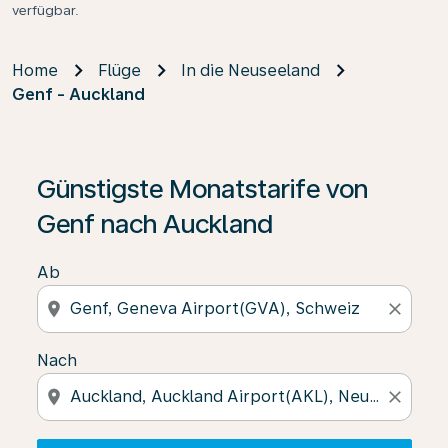
verfügbar.
Home
Flüge
In die Neuseeland
Genf - Auckland
Wenn keine Ergebnisse gefunden wurden, klicken Sie 
Günstigste Monatstarife von
Genf nach Auckland
Ab
location_on
close
Nach
location_on
close