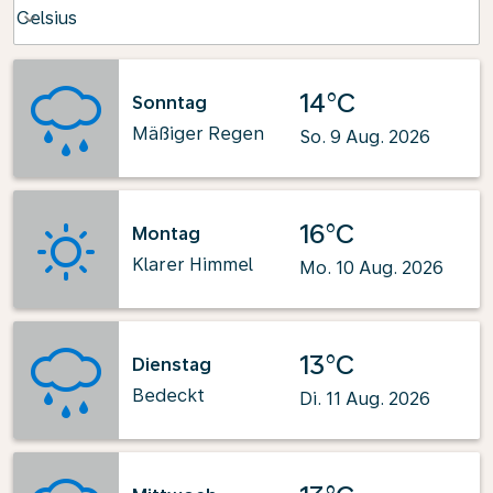
Weather unit option Celsius Selected
Celsius
keyboard_arrow_down
14°C
Sonntag
Mäßiger Regen
So. 9 Aug. 2026
16°C
Montag
Klarer Himmel
Mo. 10 Aug. 2026
13°C
Dienstag
Bedeckt
Di. 11 Aug. 2026