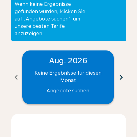
Wenn keine Ergebnisse
gefunden wurden, klicken Sie
auf „Angebote suchen“, um
unsere besten Tarife
anzuzeigen.
Aug. 2026
Keine Ergebnisse für diesen
Ke
chevron_left
chevron_right
Monat
Angebote suchen
Displaying fares for August-2026