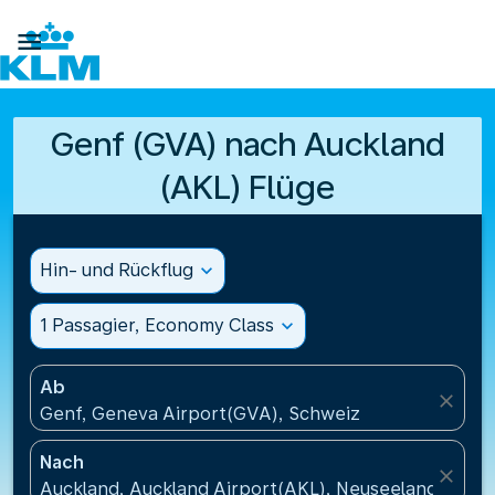

Genf (GVA) nach Auckland
(AKL) Flüge
Hin- und Rückflug
expand_more
1 Passagier, Economy Class
expand_more
Ab
close
Genf, Geneva Airport(GVA), Schweiz
Nach
close
Auckland, Auckland Airport(AKL), Neuseeland