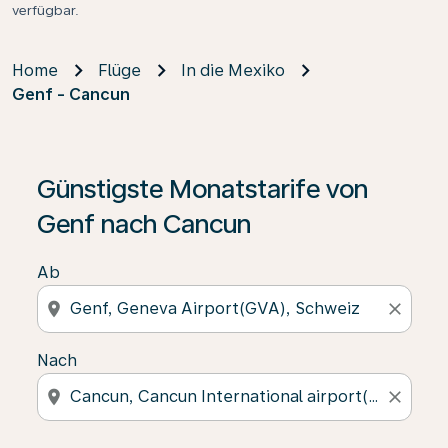
verfügbar.
Home
Flüge
In die Mexiko
Genf - Cancun
Günstigste Monatstarife von
Genf nach Cancun
Ab
location_on
close
Nach
location_on
close