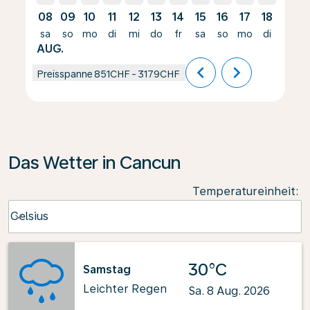
08
09
10
11
12
13
14
15
16
17
18
19
sa
so
mo
di
mi
do
fr
sa
so
mo
di
mi
AUG.
chevron_left
chevron_right
Preisspanne
851CHF
-
3179CHF
Das Wetter in Cancun
Temperatureinheit
:
Weather unit option Celsius Selected
Celsius
keyboard_arrow_down
30°C
Samstag
Leichter Regen
Sa. 8 Aug. 2026