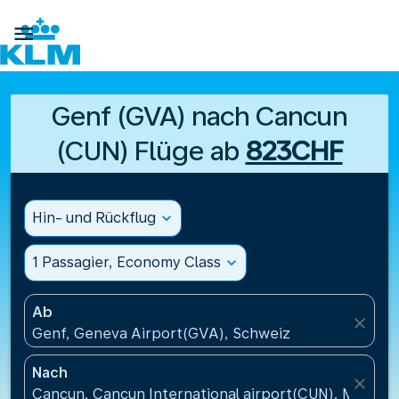

Genf (GVA) nach Cancun
(CUN) Flüge ab
823CHF
Hin- und Rückflug
expand_more
1 Passagier, Economy Class
expand_more
Ab
close
Genf, Geneva Airport(GVA), Schweiz
Nach
close
Cancun, Cancun International airport(CUN), Mexiko