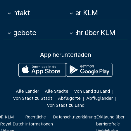
Kontakt
Über KLM
keyboard_arrow_down
keyboard_arrow_down
Angebote
Mehr über KLM
keyboard_arrow_down
keyboard_arrow_down
App herunterladen
Alle Länder
Alle Städte
Von Land zu Land
|
|
|
Von Stadt zu Stadt
Abflugorte
Abflugländer
|
|
|
Von Stadt zu Land
© KLM
Rechtliche
Datenschutzerklärung
Erklärung über
Royal Dutch
Informationen
barrierefreie