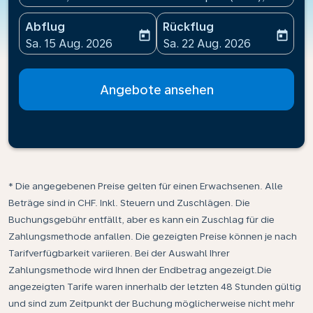
Abflug
Rückflug
today
today
fc-booking-departure-date-aria-label
fc-booking-return-date-ari
Sa. 15 Aug. 2026
Sa. 22 Aug. 2026
Angebote ansehen
* Die angegebenen Preise gelten für einen Erwachsenen. Alle
Beträge sind in CHF. Inkl. Steuern und Zuschlägen. Die
Buchungsgebühr entfällt, aber es kann ein Zuschlag für die
Zahlungsmethode anfallen. Die gezeigten Preise können je nach
Tarifverfügbarkeit variieren. Bei der Auswahl Ihrer
Zahlungsmethode wird Ihnen der Endbetrag angezeigt.Die
angezeigten Tarife waren innerhalb der letzten 48 Stunden gültig
und sind zum Zeitpunkt der Buchung möglicherweise nicht mehr