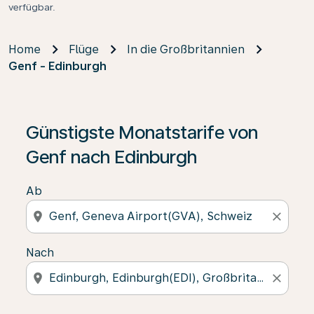
verfügbar.
Home
Flüge
In die Großbritannien
Genf - Edinburgh
Günstigste Monatstarife von
Genf nach Edinburgh
Ab
location_on
close
Nach
location_on
close