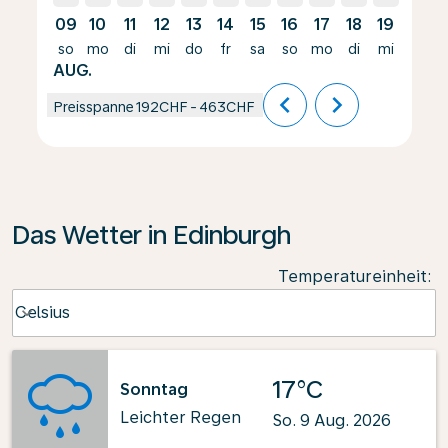
09
10
11
12
13
14
15
16
17
18
19
20
so
mo
di
mi
do
fr
sa
so
mo
di
mi
do
AUG.
chevron_left
chevron_right
Preisspanne
192CHF
-
463CHF
Das Wetter in Edinburgh
Temperatureinheit
:
Weather unit option Celsius Selected
Celsius
keyboard_arrow_down
17°C
Sonntag
Leichter Regen
So. 9 Aug. 2026