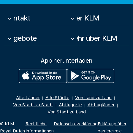
Kontakt
Über KLM
keyboard_arrow_down
keyboard_arrow_down
Angebote
Mehr über KLM
keyboard_arrow_down
keyboard_arrow_down
App herunterladen
Alle Länder
Alle Städte
Von Land zu Land
|
|
|
Von Stadt zu Stadt
Abflugorte
Abflugländer
|
|
|
Von Stadt zu Land
© KLM
Rechtliche
Datenschutzerklärung
Erklärung über
Royal Dutch
Informationen
barrierefreie