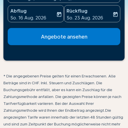
Abflug
Rückflug
today
today
fc-booking-departure-date-aria-label
fc-booking-return-date-ari
So. 16 Aug. 2026
So. 23 Aug. 2026
Angebote ansehen
* Die angegebenen Preise gelten für einen Erwachsenen. Alle
Beträge sind in CHF. Inkl. Steuern und Zuschlägen. Die
Buchungsgebühr entfällt, aber es kann ein Zuschlag für die
Zahlungsmethode anfallen. Die gezeigten Preise können je nach
Tarifverfügbarkeit variieren. Bei der Auswahl Ihrer
Zahlungsmethode wird Ihnen der Endbetrag angezeigt.Die
angezeigten Tarife waren innerhalb der letzten 48 Stunden gültig
und sind zum Zeitpunkt der Buchung möglicherweise nicht mehr