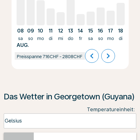
08
09
10
11
12
13
14
15
16
17
18
19
sa
so
mo
di
mi
do
fr
sa
so
mo
di
mi
AUG.
chevron_left
chevron_right
Preisspanne
716CHF
-
2808CHF
Das Wetter in Georgetown (Guyana)
Temperatureinheit
:
Weather unit option Celsius Selected
Celsius
keyboard_arrow_down