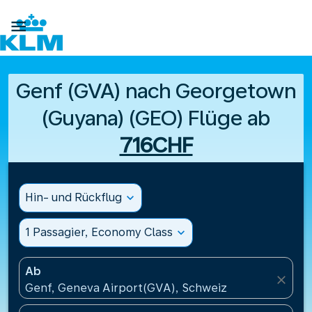

Genf (GVA) nach Georgetown
(Guyana) (GEO) Flüge ab
716CHF
Hin- und Rückflug
expand_more
1 Passagier, Economy Class
expand_more
Ab
close
Genf, Geneva Airport(GVA), Schweiz