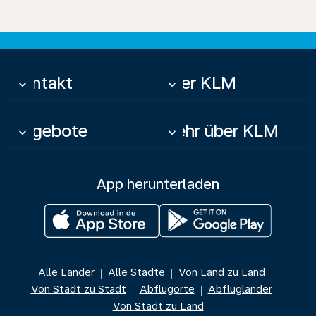
Kontakt
Über KLM
keyboard_arrow_down
keyboard_arrow_down
Angebote
Mehr über KLM
keyboard_arrow_down
keyboard_arrow_down
App herunterladen
Alle Länder
Alle Städte
Von Land zu Land
|
|
|
Von Stadt zu Stadt
Abflugorte
Abflugländer
|
|
|
Von Stadt zu Land