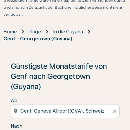
angezeigten Tarife waren innerhalb der letzten 48 Stunden gültig
und sind zum Zeitpunkt der Buchung möglicherweise nicht mehr
verfügbar.
Home
Flüge
In die Guyana
Genf - Georgetown (Guyana)
Günstigste Monatstarife von
Genf nach Georgetown
(Guyana)
Ab
location_on
close
Nach