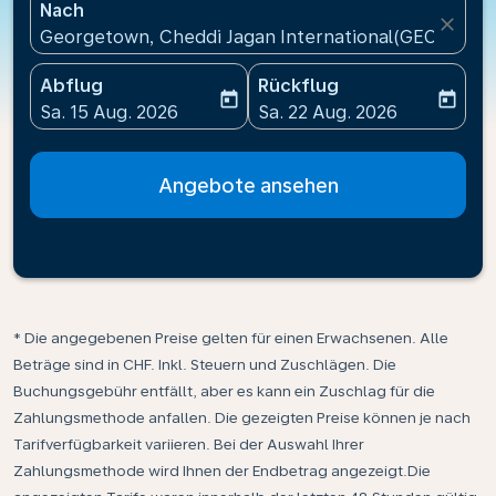
Nach
close
Georgetown, Cheddi Jagan International(GEO), Guy
Abflug
Rückflug
today
today
fc-booking-departure-date-aria-label
fc-booking-return-date-ari
Sa. 15 Aug. 2026
Sa. 22 Aug. 2026
Angebote ansehen
* Die angegebenen Preise gelten für einen Erwachsenen. Alle
Beträge sind in CHF. Inkl. Steuern und Zuschlägen. Die
Buchungsgebühr entfällt, aber es kann ein Zuschlag für die
Zahlungsmethode anfallen. Die gezeigten Preise können je nach
Tarifverfügbarkeit variieren. Bei der Auswahl Ihrer
Zahlungsmethode wird Ihnen der Endbetrag angezeigt.Die