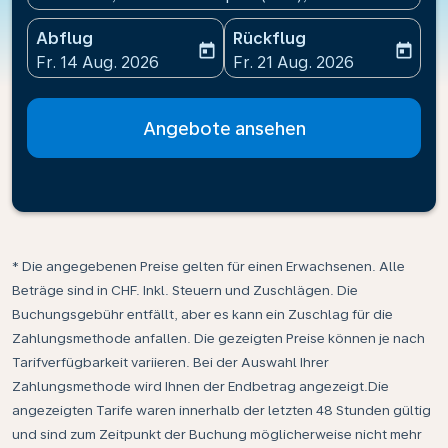
Abflug
Rückflug
today
today
fc-booking-departure-date-aria-label
fc-booking-return-date-ari
Fr. 14 Aug. 2026
Fr. 21 Aug. 2026
Angebote ansehen
* Die angegebenen Preise gelten für einen Erwachsenen. Alle
Beträge sind in CHF. Inkl. Steuern und Zuschlägen. Die
Buchungsgebühr entfällt, aber es kann ein Zuschlag für die
Zahlungsmethode anfallen. Die gezeigten Preise können je nach
Tarifverfügbarkeit variieren. Bei der Auswahl Ihrer
Zahlungsmethode wird Ihnen der Endbetrag angezeigt.Die
angezeigten Tarife waren innerhalb der letzten 48 Stunden gültig
und sind zum Zeitpunkt der Buchung möglicherweise nicht mehr