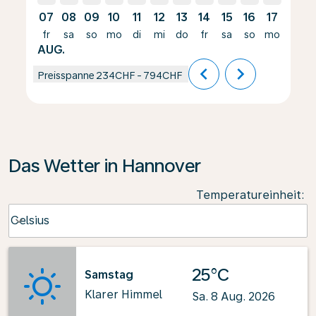
07
08
09
10
11
12
13
14
15
16
17
18
fr
sa
so
mo
di
mi
do
fr
sa
so
mo
di
AUG.
chevron_left
chevron_right
Preisspanne
234CHF
-
794CHF
Das Wetter in Hannover
Temperatureinheit
:
Weather unit option Celsius Selected
Celsius
keyboard_arrow_down
25°C
Samstag
Klarer Himmel
Sa. 8 Aug. 2026