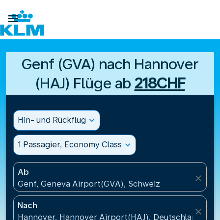

Genf (GVA) nach Hannover
(HAJ) Flüge ab
218CHF
Hin- und Rückflug
expand_more
1 Passagier, Economy Class
expand_more
Ab
close
Genf, Geneva Airport(GVA), Schweiz
Nach
close
Hannover, Hannover Airport(HAJ), Deutschland