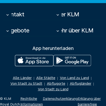
Kontakt
Über KLM
keyboard_arrow_down
keyboard_arrow_down
Angebote
Mehr über KLM
keyboard_arrow_down
keyboard_arrow_down
App herunterladen
Alle Länder
Alle Städte
Von Land zu Land
|
|
|
Von Stadt zu Stadt
Abflugorte
Abflugländer
|
|
|
Von Stadt zu Land
© KLM
Rechtliche
Datenschutzerklärung
Erklärung über
Royal Dutch
Informationen
barrierefreie