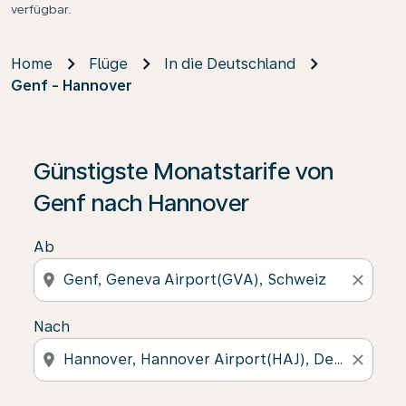
verfügbar.
Home
Flüge
In die Deutschland
Genf - Hannover
Günstigste Monatstarife von
Genf nach Hannover
Ab
location_on
close
Nach
location_on
close