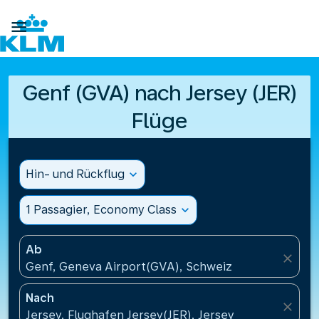

Genf (GVA) nach Jersey (JER)
Flüge
Hin- und Rückflug
expand_more
1 Passagier, Economy Class
expand_more
Ab
close
Genf, Geneva Airport(GVA), Schweiz
Nach
close
Jersey, Flughafen Jersey(JER), Jersey