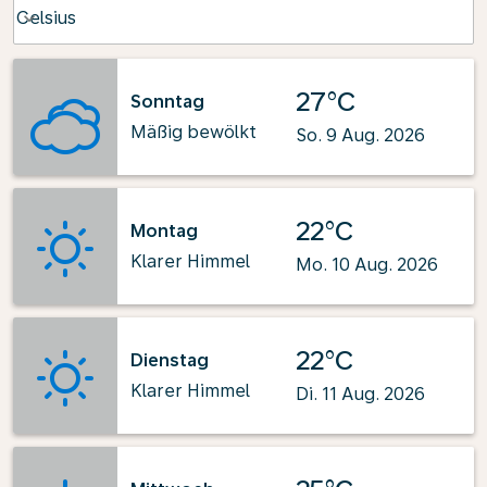
Weather unit option Celsius Selected
Celsius
keyboard_arrow_down
27°C
Sonntag
Mäßig bewölkt
So. 9 Aug. 2026
22°C
Montag
Klarer Himmel
Mo. 10 Aug. 2026
22°C
Dienstag
Klarer Himmel
Di. 11 Aug. 2026