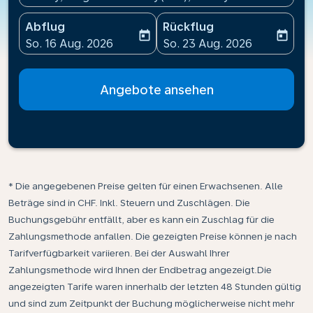
Abflug
Rückflug
today
today
fc-booking-departure-date-aria-label
fc-booking-return-date-ari
So. 16 Aug. 2026
So. 23 Aug. 2026
Angebote ansehen
* Die angegebenen Preise gelten für einen Erwachsenen. Alle
Beträge sind in CHF. Inkl. Steuern und Zuschlägen. Die
Buchungsgebühr entfällt, aber es kann ein Zuschlag für die
Zahlungsmethode anfallen. Die gezeigten Preise können je nach
Tarifverfügbarkeit variieren. Bei der Auswahl Ihrer
Zahlungsmethode wird Ihnen der Endbetrag angezeigt.Die
angezeigten Tarife waren innerhalb der letzten 48 Stunden gültig
und sind zum Zeitpunkt der Buchung möglicherweise nicht mehr