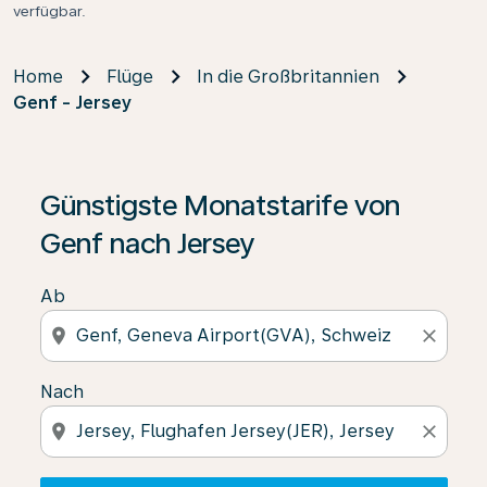
verfügbar.
Home
Flüge
In die Großbritannien
Genf - Jersey
Wenn keine Ergebnisse gefunden wurden, klicken Sie 
Günstigste Monatstarife von
Genf nach Jersey
Ab
location_on
close
Nach
location_on
close