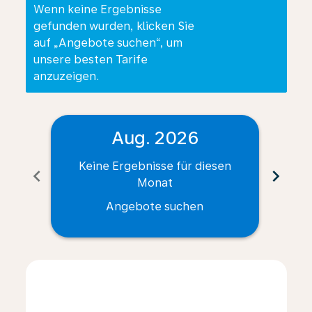
Wenn keine Ergebnisse
gefunden wurden, klicken Sie
auf „Angebote suchen“, um
unsere besten Tarife
anzuzeigen.
Aug. 2026
Keine Ergebnisse für diesen
Ke
chevron_left
chevron_right
Monat
Angebote suchen
Displaying fares for August-2026