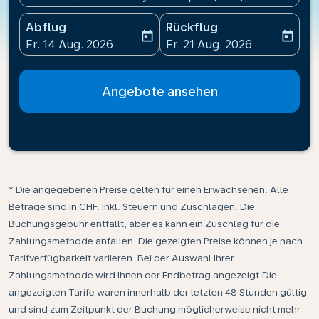
Abflug
Rückflug
today
today
fc-booking-departure-date-aria-label
fc-booking-return-date-ari
Fr. 14 Aug. 2026
Fr. 21 Aug. 2026
Angebote ansehen
* Die angegebenen Preise gelten für einen Erwachsenen. Alle
Beträge sind in CHF. Inkl. Steuern und Zuschlägen. Die
Buchungsgebühr entfällt, aber es kann ein Zuschlag für die
Zahlungsmethode anfallen. Die gezeigten Preise können je nach
Tarifverfügbarkeit variieren. Bei der Auswahl Ihrer
Zahlungsmethode wird Ihnen der Endbetrag angezeigt.Die
angezeigten Tarife waren innerhalb der letzten 48 Stunden gültig
und sind zum Zeitpunkt der Buchung möglicherweise nicht mehr