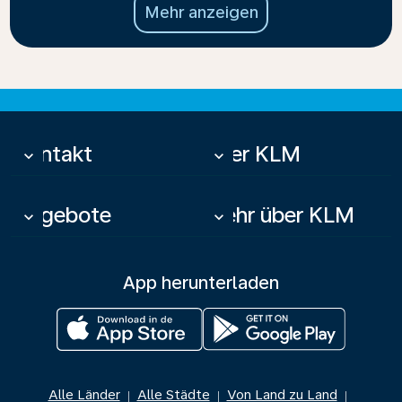
Mehr anzeigen
Kontakt
Über KLM
keyboard_arrow_down
keyboard_arrow_down
Angebote
Mehr über KLM
keyboard_arrow_down
keyboard_arrow_down
App herunterladen
Alle Länder
Alle Städte
Von Land zu Land
|
|
|