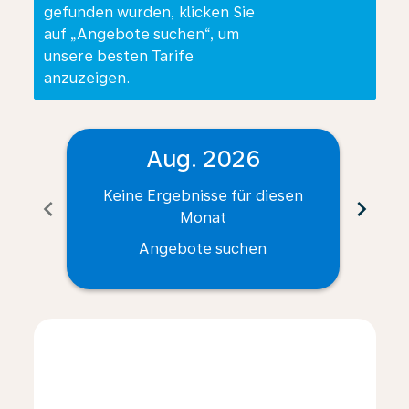
gefunden wurden, klicken Sie
auf „Angebote suchen“, um
unsere besten Tarife
anzuzeigen.
Aug. 2026
Keine Ergebnisse für diesen
Ke
chevron_left
chevron_right
Monat
Angebote suchen
Displaying fares for August-2026