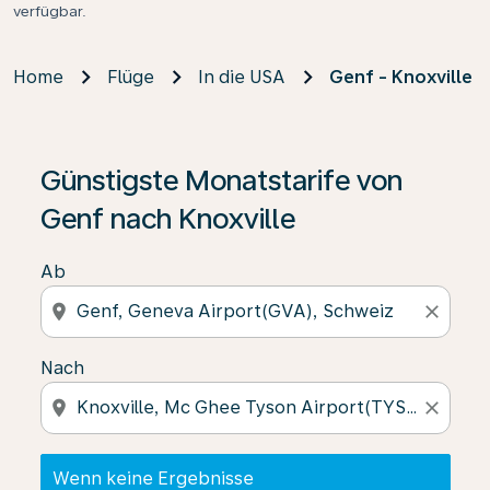
verfügbar.
Home
Flüge
In die USA
Genf - Knoxville
Wenn keine Ergebnisse gefunden wurden, klicken Sie 
Günstigste Monatstarife von
Genf nach Knoxville
Ab
location_on
close
Nach
location_on
close
Wenn keine Ergebnisse