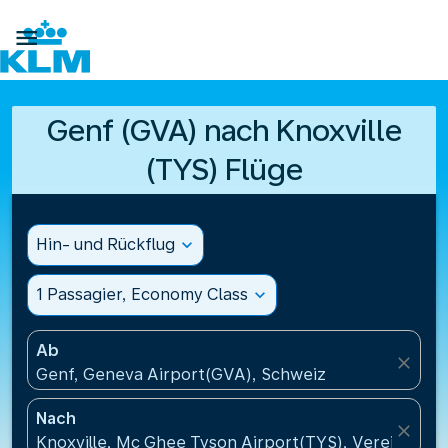

Genf (GVA) nach Knoxville
(TYS) Flüge
Hin- und Rückflug
expand_more
1 Passagier, Economy Class
expand_more
Ab
close
Genf, Geneva Airport(GVA), Schweiz
Nach
close
Knoxville, Mc Ghee Tyson Airport(TYS), Vereinigte 