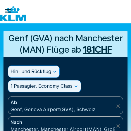

Genf (GVA) nach Manchester
(MAN) Flüge ab
181CHF
Hin- und Rückflug
expand_more
1 Passagier, Economy Class
expand_more
Ab
close
Genf, Geneva Airport(GVA), Schweiz
Nach
close
Manchester, Manchester Airport(MAN), Großbritan