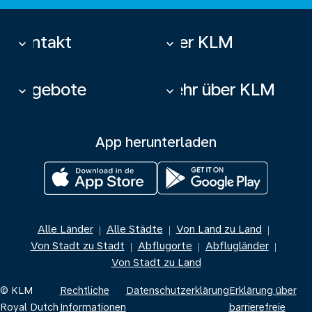
Kontakt
Über KLM
keyboard_arrow_down
keyboard_arrow_down
Angebote
Mehr über KLM
keyboard_arrow_down
keyboard_arrow_down
App herunterladen
Alle Länder
Alle Städte
Von Land zu Land
|
|
|
Von Stadt zu Stadt
Abflugorte
Abflugländer
|
|
|
Von Stadt zu Land
© KLM
Rechtliche
Datenschutzerklärung
Erklärung über
Royal Dutch
Informationen
barrierefreie