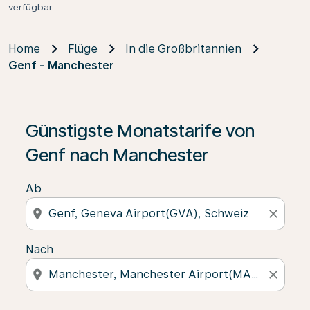
verfügbar.
Home
Flüge
In die Großbritannien
Genf - Manchester
Günstigste Monatstarife von
Genf nach Manchester
Ab
location_on
close
Nach
location_on
close