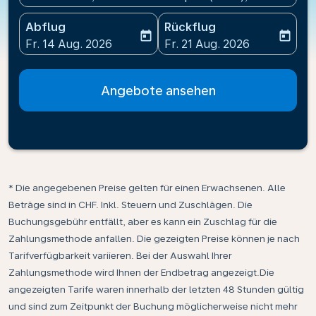
Abflug
Rückflug
today
today
fc-booking-departure-date-aria-label
fc-booking-return-date-ari
Fr. 14 Aug. 2026
Fr. 21 Aug. 2026
Angebote ansehen
* Die angegebenen Preise gelten für einen Erwachsenen. Alle
Beträge sind in CHF. Inkl. Steuern und Zuschlägen. Die
Buchungsgebühr entfällt, aber es kann ein Zuschlag für die
Zahlungsmethode anfallen. Die gezeigten Preise können je nach
Tarifverfügbarkeit variieren. Bei der Auswahl Ihrer
Zahlungsmethode wird Ihnen der Endbetrag angezeigt.Die
angezeigten Tarife waren innerhalb der letzten 48 Stunden gültig
und sind zum Zeitpunkt der Buchung möglicherweise nicht mehr