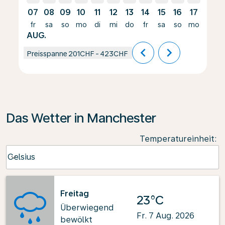
07
08
09
10
11
12
13
14
15
16
17
18
fr
sa
so
mo
di
mi
do
fr
sa
so
mo
di
AUG.
chevron_left
chevron_right
Preisspanne
201CHF
-
423CHF
Das Wetter in Manchester
Temperatureinheit
:
Weather unit option Celsius Selected
Celsius
keyboard_arrow_down
Freitag
23°C
Überwiegend
Fr. 7 Aug. 2026
bewölkt