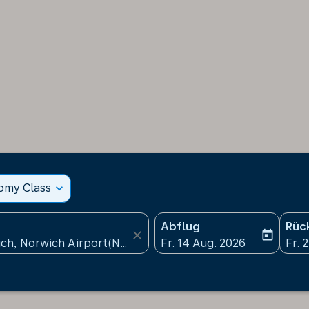
nomy Class
expand_more
Abflug
Rüc
close
today
fc-booking-departure-date
fc-b
Fr. 14 Aug. 2026
Fr. 