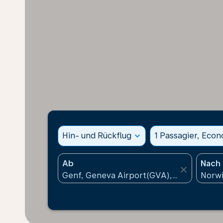
Hin- und Rückflug
expand_more
1 Passagier, Eco
Ab
Nach
close