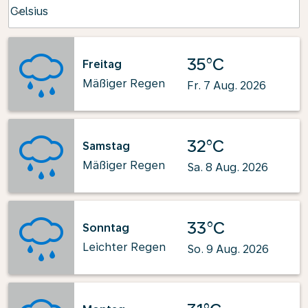
Weather unit option Celsius Selected
Celsius
keyboard_arrow_down
35°C
Freitag
Mäßiger Regen
Fr. 7 Aug. 2026
32°C
Samstag
Mäßiger Regen
Sa. 8 Aug. 2026
33°C
Sonntag
Leichter Regen
So. 9 Aug. 2026