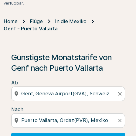
verfügbar.
Home
Flüge
In die Mexiko
Genf - Puerto Vallarta
Wenn keine Ergebnisse gefunden wurden, klicken Sie 
Günstigste Monatstarife von
Genf nach Puerto Vallarta
Ab
location_on
close
Nach
location_on
close