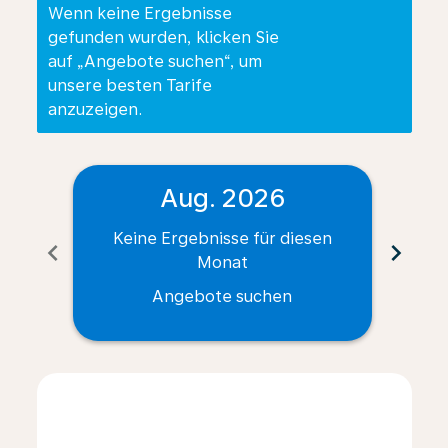
Wenn keine Ergebnisse
gefunden wurden, klicken Sie
auf „Angebote suchen“, um
unsere besten Tarife
anzuzeigen.
Aug. 2026
Keine Ergebnisse für diesen
Ke
chevron_left
chevron_right
Monat
Angebote suchen
Displaying fares for August-2026