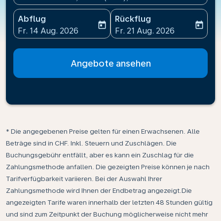
Abflug
Rückflug
today
today
fc-booking-departure-date-aria-label
fc-booking-return-date-ari
Fr. 14 Aug. 2026
Fr. 21 Aug. 2026
Angebote ansehen
* Die angegebenen Preise gelten für einen Erwachsenen. Alle
Beträge sind in CHF. Inkl. Steuern und Zuschlägen. Die
Buchungsgebühr entfällt, aber es kann ein Zuschlag für die
Zahlungsmethode anfallen. Die gezeigten Preise können je nach
Tarifverfügbarkeit variieren. Bei der Auswahl Ihrer
Zahlungsmethode wird Ihnen der Endbetrag angezeigt.Die
angezeigten Tarife waren innerhalb der letzten 48 Stunden gültig
und sind zum Zeitpunkt der Buchung möglicherweise nicht mehr