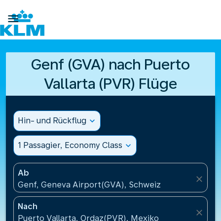

Genf (GVA) nach Puerto
Vallarta (PVR) Flüge
Hin- und Rückflug
expand_more
1 Passagier, Economy Class
expand_more
Ab
close
Genf, Geneva Airport(GVA), Schweiz
Nach
close
Puerto Vallarta, Ordaz(PVR), Mexiko