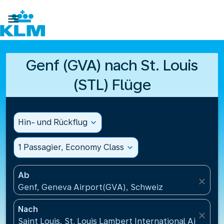

Genf (GVA) nach St. Louis
(STL) Flüge
Hin- und Rückflug
expand_more
1 Passagier, Economy Class
expand_more
Ab
close
Genf, Geneva Airport(GVA), Schweiz
Nach
close
Saint Louis, St. Louis Lambert International Airport