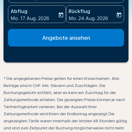
Abflug
Rückflug
today
today
fc-booking-departure-date-aria-label
fc-booking-return-date-ari
Mo. 17 Aug. 2026
Mo. 24 Aug. 2026
Angebote ansehen
* Die angegebenen Preise gelten für einen Erwachsenen. Alle
Beträge sind in CHF. Inkl. Steuern und Zuschlägen. Die
Buchungsgebühr entfällt, aber es kann ein Zuschlag für die
Zahlungsmethode anfallen. Die gezeigten Preise können je nach
Tarifverfügbarkeit variieren. Bei der Auswahl Ihrer
Zahlungsmethode wird Ihnen der Endbetrag angezeigt.Die
angezeigten Tarife waren innerhalb der letzten 48 Stunden gültig
und sind zum Zeitpunkt der Buchung möglicherweise nicht mehr