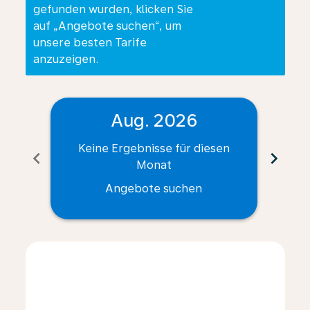
gefunden wurden, klicken Sie
auf „Angebote suchen“, um
unsere besten Tarife
anzuzeigen.
Aug. 2026
Keine Ergebnisse für diesen
Ke
chevron_left
chevron_right
Monat
Angebote suchen
Displaying fares for August-2026