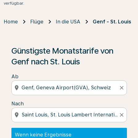
verfügbar.
Home
Flüge
In die USA
Genf - St. Louis
Wenn keine Ergebnisse gefunden wurden, klicken Sie 
Günstigste Monatstarife von
Genf nach St. Louis
Ab
location_on
close
Nach
location_on
close
Wenn keine Ergebnisse