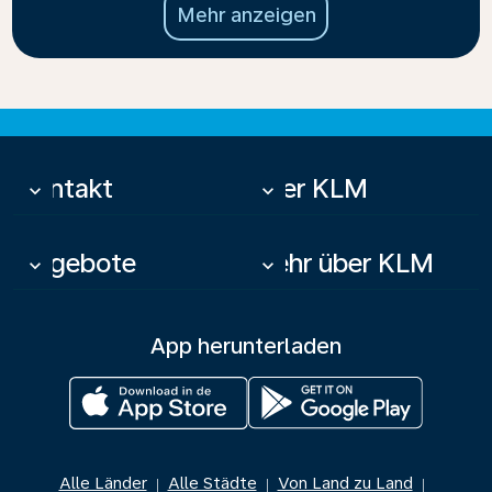
Mehr anzeigen
Kontakt
Über KLM
keyboard_arrow_down
keyboard_arrow_down
Angebote
Mehr über KLM
keyboard_arrow_down
keyboard_arrow_down
App herunterladen
Alle Länder
Alle Städte
Von Land zu Land
|
|
|