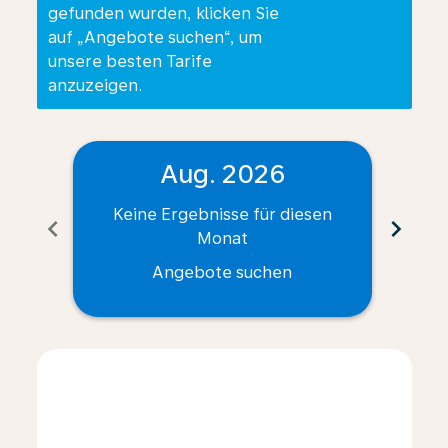
gefunden wurden, klicken Sie
auf „Angebote suchen“, um
unsere besten Tarife
anzuzeigen.
Aug. 2026
Keine Ergebnisse für diesen
Ke
chevron_left
chevron_right
Monat
Angebote suchen
Displaying fares for August-2026