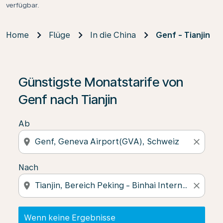
verfügbar.
Home
Flüge
In die China
Genf - Tianjin
Wenn keine Ergebnisse gefunden wurden, klicken Sie 
Günstigste Monatstarife von
Genf nach Tianjin
Ab
location_on
close
Nach
location_on
close
Wenn keine Ergebnisse