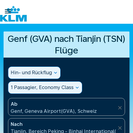

Genf (GVA) nach Tianjin (TSN)
Flüge
Hin- und Rückflug
expand_more
1 Passagier, Economy Class
expand_more
Ab
close
Genf, Geneva Airport(GVA), Schweiz
Nach
close
Tianjin, Bereich Peking - Binhai International(TSN), 