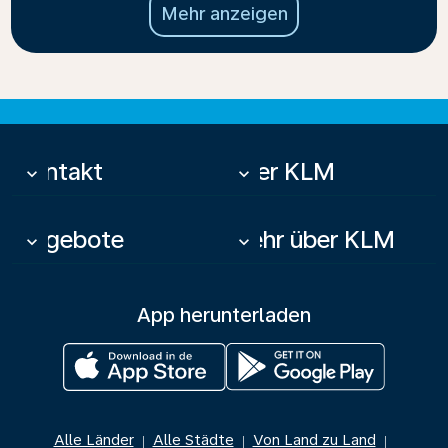
Mehr anzeigen
Kontakt
Über KLM
keyboard_arrow_down
keyboard_arrow_down
Angebote
Mehr über KLM
keyboard_arrow_down
keyboard_arrow_down
App herunterladen
Alle Länder
Alle Städte
Von Land zu Land
|
|
|