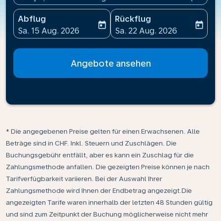
Abflug
Rückflug
today
today
fc-booking-departure-date-aria-label
fc-booking-return-date-ari
Sa. 15 Aug. 2026
Sa. 22 Aug. 2026
Angebote ansehen
* Die angegebenen Preise gelten für einen Erwachsenen. Alle
Beträge sind in CHF. Inkl. Steuern und Zuschlägen. Die
Buchungsgebühr entfällt, aber es kann ein Zuschlag für die
Zahlungsmethode anfallen. Die gezeigten Preise können je nach
Tarifverfügbarkeit variieren. Bei der Auswahl Ihrer
Zahlungsmethode wird Ihnen der Endbetrag angezeigt.Die
angezeigten Tarife waren innerhalb der letzten 48 Stunden gültig
und sind zum Zeitpunkt der Buchung möglicherweise nicht mehr