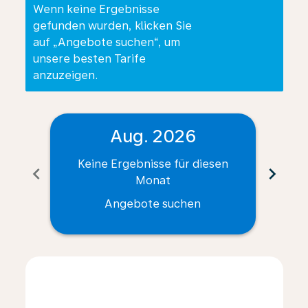
Wenn keine Ergebnisse
gefunden wurden, klicken Sie
auf „Angebote suchen“, um
unsere besten Tarife
anzuzeigen.
Aug. 2026
Keine Ergebnisse für diesen
Ke
chevron_left
chevron_right
Monat
Angebote suchen
Displaying fares for August-2026