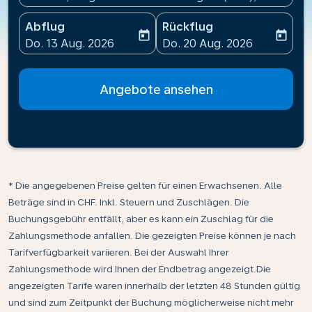
Abflug
Rückflug
today
today
fc-booking-departure-date-aria-label
fc-booking-return-date-ari
Do. 13 Aug. 2026
Do. 20 Aug. 2026
Angebote ansehen
* Die angegebenen Preise gelten für einen Erwachsenen. Alle
Beträge sind in CHF. Inkl. Steuern und Zuschlägen. Die
Buchungsgebühr entfällt, aber es kann ein Zuschlag für die
Zahlungsmethode anfallen. Die gezeigten Preise können je nach
Tarifverfügbarkeit variieren. Bei der Auswahl Ihrer
Zahlungsmethode wird Ihnen der Endbetrag angezeigt.Die
angezeigten Tarife waren innerhalb der letzten 48 Stunden gültig
und sind zum Zeitpunkt der Buchung möglicherweise nicht mehr