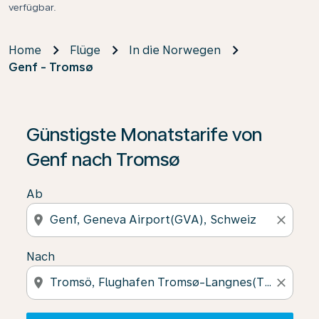
verfügbar.
Home
Flüge
In die Norwegen
Genf - Tromsø
Wenn keine Ergebnisse gefunden wurden, klicken Sie 
Günstigste Monatstarife von
Genf nach Tromsø
Ab
location_on
close
Nach
location_on
close