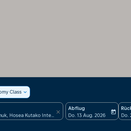
nomy Class
expand_more
Abflug
Rüc
close
today
fc-booking-departure-date
fc-b
Do. 13 Aug. 2026
Do. 