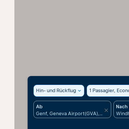
Hin- und Rückflug
expand_more
1 Passagier, Eco
Ab
Nach
close