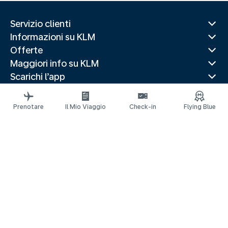
Servizio clienti
Informazioni su KLM
Offerte
Maggiori info su KLM
Scarichi l’app
Siti web correlati
Guide di viaggio
Prenotare
Il Mio Viaggio
Check-in
Flying Blue
Destinazioni popolari
Paesi più visitati
Rotte di tendenza
Informazioni legali
Informativa sulla Privacy
Dichiarazione sull’accessibilità
© 2026 KLM
Impostazioni dei cookie