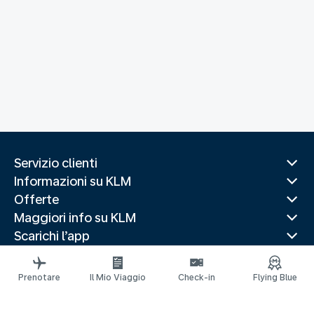
Servizio clienti
Informazioni su KLM
Offerte
Maggiori info su KLM
Scarichi l’app
Siti web correlati
Guide di viaggio
Prenotare
Il Mio Viaggio
Check-in
Flying Blue
Destinazioni popolari
Paesi più visitati