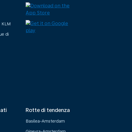
e KLM
ue di
tati
Rotte di tendenza
Basilea-Amsterdam
Ginevra-Amsterdam