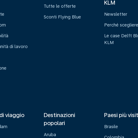
KLM
Tutte le offerte
te
Newsletter
Sconti Flying Blue
oom
Perché sceglier
ilità
Le case Delft Bl
KLM
nità di lavoro
ione
di viaggio
Destinazioni
Paesi più visi
popolari
dam
Brasile
Aruba
Colombia