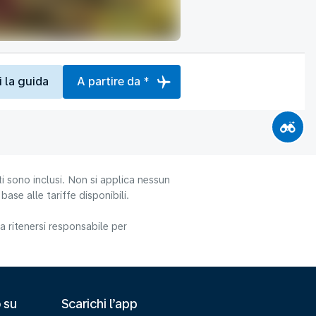
i la guida
A partire da *
i sono inclusi. Non si applica nessun
ase alle tariffe disponibili.
 ritenersi responsabile per
 su
Scarichi l’app