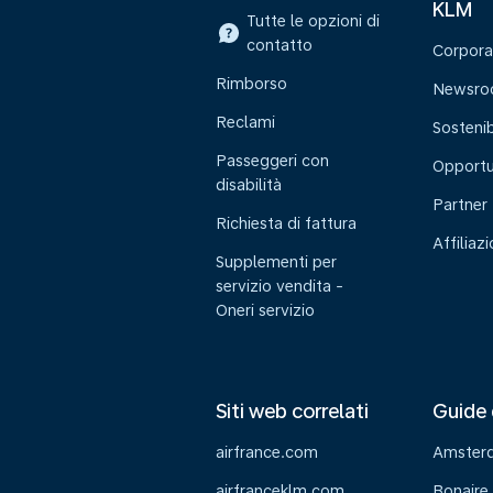
KLM
Tutte le opzioni di
contatto
Corpora
Rimborso
Newsr
Reclami
Sostenib
Passeggeri con
Opportu
disabilità
Partner
Richiesta di fattura
Affiliaz
Supplementi per
servizio vendita -
Oneri servizio
Siti web correlati
Guide 
airfrance.com
Amster
airfranceklm.com
Bonaire