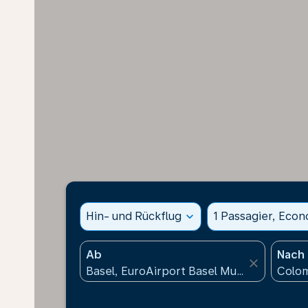
Hin- und Rückflug
expand_more
1 Passagier, Eco
Ab
Nach
close