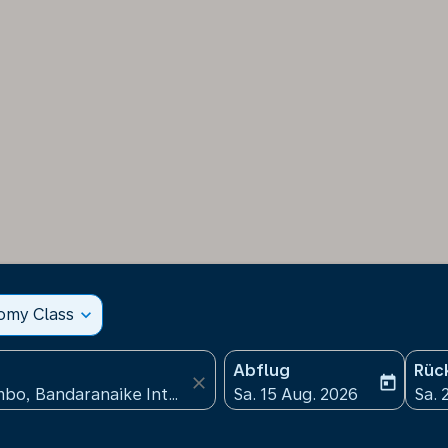
nomy Class
expand_more
Abflug
Rüc
close
today
fc-booking-departure-date
fc-b
Sa. 15 Aug. 2026
Sa. 