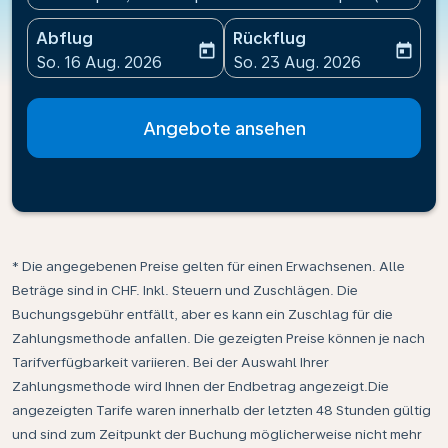
Abflug
Rückflug
today
today
fc-booking-departure-date-aria-label
fc-booking-return-date-ari
So. 16 Aug. 2026
So. 23 Aug. 2026
Angebote ansehen
* Die angegebenen Preise gelten für einen Erwachsenen. Alle
Beträge sind in CHF. Inkl. Steuern und Zuschlägen. Die
Buchungsgebühr entfällt, aber es kann ein Zuschlag für die
Zahlungsmethode anfallen. Die gezeigten Preise können je nach
Tarifverfügbarkeit variieren. Bei der Auswahl Ihrer
Zahlungsmethode wird Ihnen der Endbetrag angezeigt.Die
angezeigten Tarife waren innerhalb der letzten 48 Stunden gültig
und sind zum Zeitpunkt der Buchung möglicherweise nicht mehr