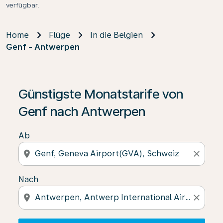
verfügbar.
Home
Flüge
In die Belgien
Genf - Antwerpen
Wenn keine Ergebnisse gefunden wurden, klicken Sie 
Günstigste Monatstarife von
Genf nach Antwerpen
Ab
location_on
close
Nach
location_on
close