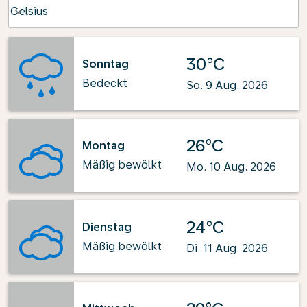
Weather unit option Celsius Selected
Celsius
keyboard_arrow_down
30°C
Sonntag
Bedeckt
So. 9 Aug. 2026
26°C
Montag
Mäßig bewölkt
Mo. 10 Aug. 2026
24°C
Dienstag
Mäßig bewölkt
Di. 11 Aug. 2026