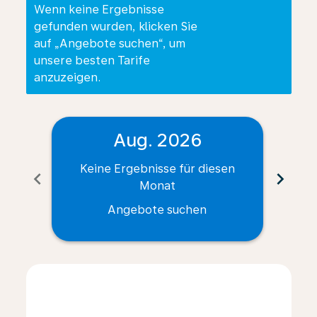
Wenn keine Ergebnisse
gefunden wurden, klicken Sie
auf „Angebote suchen“, um
unsere besten Tarife
anzuzeigen.
Aug. 2026
Keine Ergebnisse für diesen
Ke
chevron_left
chevron_right
Monat
Angebote suchen
Displaying fares for August-2026