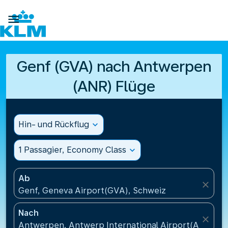

Genf (GVA) nach Antwerpen
(ANR) Flüge
Hin- und Rückflug
expand_more
1 Passagier, Economy Class
expand_more
Ab
close
Genf, Geneva Airport(GVA), Schweiz
Nach
close
Antwerpen, Antwerp International Airport(ANR), Be