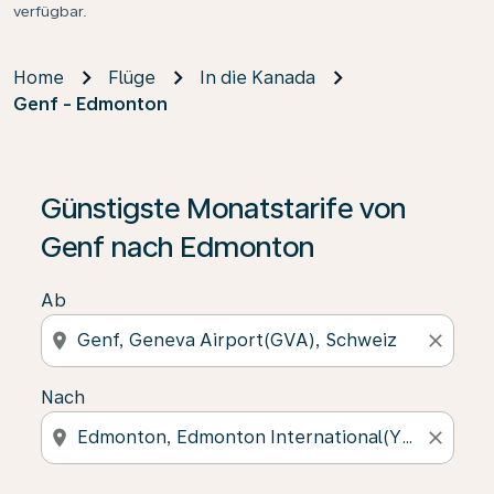
verfügbar.
Home
Flüge
In die Kanada
Genf - Edmonton
Günstigste Monatstarife von
Genf nach Edmonton
Ab
location_on
close
Nach
location_on
close