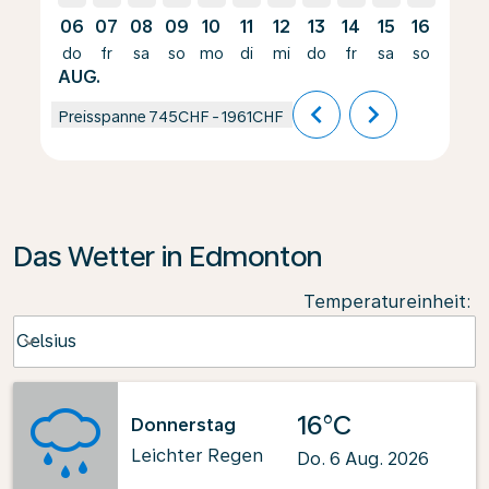
06
07
08
09
10
11
12
13
14
15
16
17
do
fr
sa
so
mo
di
mi
do
fr
sa
so
mo
AUG.
chevron_left
chevron_right
Preisspanne
745CHF
-
1961CHF
Das Wetter in Edmonton
Temperatureinheit
:
Weather unit option Celsius Selected
Celsius
keyboard_arrow_down
16°C
Donnerstag
Leichter Regen
Do. 6 Aug. 2026