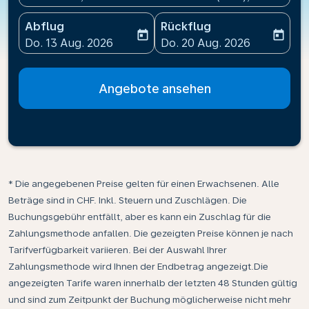
Abflug
Rückflug
today
today
fc-booking-departure-date-aria-label
fc-booking-return-date-ari
Do. 13 Aug. 2026
Do. 20 Aug. 2026
Angebote ansehen
* Die angegebenen Preise gelten für einen Erwachsenen. Alle
Beträge sind in CHF. Inkl. Steuern und Zuschlägen. Die
Buchungsgebühr entfällt, aber es kann ein Zuschlag für die
Zahlungsmethode anfallen. Die gezeigten Preise können je nach
Tarifverfügbarkeit variieren. Bei der Auswahl Ihrer
Zahlungsmethode wird Ihnen der Endbetrag angezeigt.Die
angezeigten Tarife waren innerhalb der letzten 48 Stunden gültig
und sind zum Zeitpunkt der Buchung möglicherweise nicht mehr