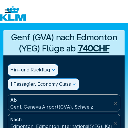

Genf (GVA) nach Edmonton
(YEG) Flüge ab
740CHF
Hin- und Rückflug
expand_more
1 Passagier, Economy Class
expand_more
Ab
close
Genf, Geneva Airport(GVA), Schweiz
Nach
close
Edmonton, Edmonton International(YEG), Kanada