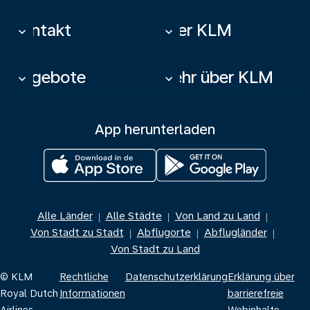
Kontakt
Über KLM
keyboard_arrow_down
keyboard_arrow_down
Angebote
Mehr über KLM
keyboard_arrow_down
keyboard_arrow_down
App herunterladen
Alle Länder
Alle Städte
Von Land zu Land
|
|
|
Von Stadt zu Stadt
Abflugorte
Abflugländer
|
|
|
Von Stadt zu Land
© KLM
Rechtliche
Datenschutzerklärung
Erklärung über
Royal Dutch
Informationen
barrierefreie