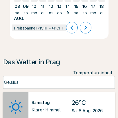
08
09
10
11
12
13
14
15
16
17
18
19
sa
so
mo
di
mi
do
fr
sa
so
mo
di
mi
AUG.
chevron_left
chevron_right
Preisspanne
171CHF
-
411CHF
Das Wetter in Prag
Temperatureinheit
:
Weather unit option Celsius Selected
Celsius
keyboard_arrow_down
26°C
Samstag
Klarer Himmel
Sa. 8 Aug. 2026