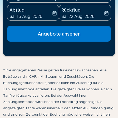
Abflug
Rückflug
today
today
fc-booking-departure-date-aria-label
fc-booking-return-date-ari
Sa. 15 Aug. 2026
Sa. 22 Aug. 2026
Angebote ansehen
* Die angegebenen Preise gelten für einen Erwachsenen. Alle
Beträge sind in CHF. Inkl. Steuern und Zuschlägen. Die
Buchungsgebühr entfällt, aber es kann ein Zuschlag für die
Zahlungsmethode anfallen. Die gezeigten Preise können je nach
Tarifverfügbarkeit variieren. Bei der Auswahl Ihrer
Zahlungsmethode wird Ihnen der Endbetrag angezeigt.Die
angezeigten Tarife waren innerhalb der letzten 48 Stunden gültig
und sind zum Zeitpunkt der Buchung möglicherweise nicht mehr