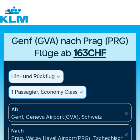

Genf (GVA) nach Prag (PRG)
Flüge ab
163CHF
Hin- und Rückflug
expand_more
1 Passagier, Economy Class
expand_more
Ab
close
Genf, Geneva Airport(GVA), Schweiz
Nach
close
Prag, Václav Havel Airport(PRG), Tschechische Repu