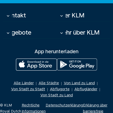
Kontakt
Über KLM
keyboard_arrow_down
keyboard_arrow_down
Angebote
Mehr über KLM
keyboard_arrow_down
keyboard_arrow_down
App herunterladen
Alle Länder
Alle Städte
Von Land zu Land
|
|
|
Von Stadt zu Stadt
Abflugorte
Abflugländer
|
|
|
Von Stadt zu Land
© KLM
Rechtliche
Datenschutzerklärung
Erklärung über
Royal Dutch
Informationen
barrierefreie