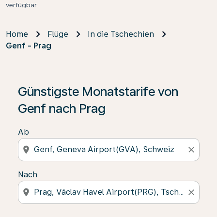
verfügbar.
Home
Flüge
In die Tschechien
Genf - Prag
Günstigste Monatstarife von
Genf nach Prag
Ab
location_on
close
Nach
location_on
close